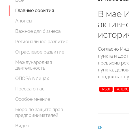
Все
Главные события
В мае 
Анонсы
активн
Важное для бизнеса
истори
Региональное развитие
Согласно Инде
Отраслевое развитие
пункта и дос
Международная
превысив рек
деятельность
пункта, делов
продолжает у
ОПОРА в лицах
Пресса о нас
RSBI
АЛЕКС
Особое мнение
Бюро по защите прав
предпринимателей
Видео