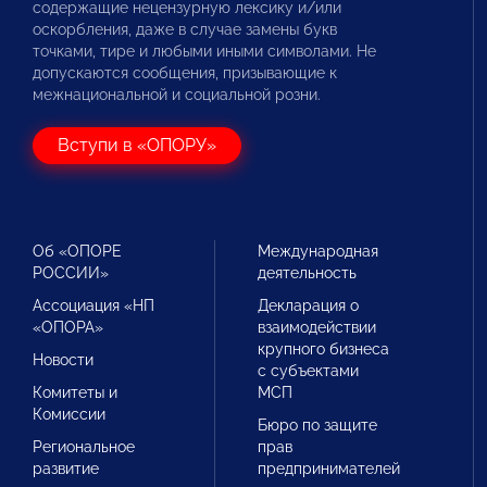
содержащие нецензурную лексику и/или
оскорбления, даже в случае замены букв
точками, тире и любыми иными символами. Не
допускаются сообщения, призывающие к
межнациональной и социальной розни.
Вступи в «ОПОРУ»
Об «ОПОРЕ
Международная
РОССИИ»
деятельность
Ассоциация «НП
Декларация о
«ОПОРА»
взаимодействии
крупного бизнеса
Новости
с субъектами
Комитеты и
МСП
Комиссии
Бюро по защите
Региональное
прав
развитие
предпринимателей