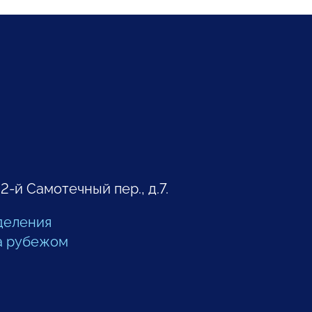
 2-й Самотечный пер., д.7.
деления
а рубежом