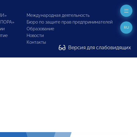
ИИ»
Международная деятельность
ОПОРА»
Бюро по защите прав предпринимателей
RU
ии
Образование
итие
Новости
Контакты
Версия для слабовидящих