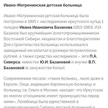
Ивано-Матренинская детская больница
Ивано-Матренинская детская больница была
построена в 1895 г. наследниками иркутского купца 1
гильдии
Ивана Ивановича Базанова
(1813-1883). И.И.
Базанов был крупнейшим золотопромышленником
Восточной Сибири, меценатом и благотворителем.
Для строительства больницы использовался
завещанный им капитал в размере полумиллиона
рублей, а также средства наследников – зятя
П.А.
Сиверса
, невестки
Ю.И. Базановой
и внучки
В.П.
Базановой
(в замужестве Кельх).
Современники писали: «таких больниц … мало даже в
Европе. Лица, видевшие берлинскую больницу и
больницу св. Ольги в Москве, находят, что Иркутская
во многих отношениях имеет преимущества перед
ними». Лечебница была единственной в
дореволюционной Сибири детской больницей и