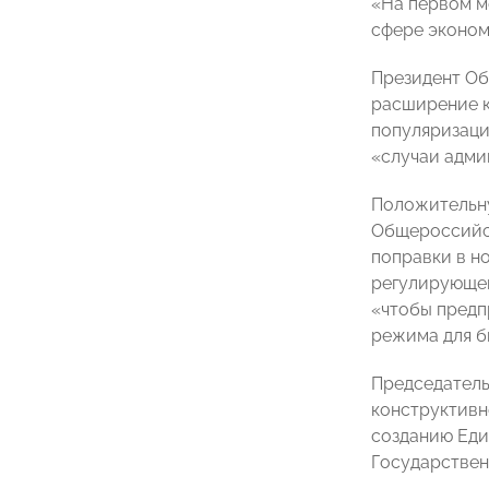
«На первом м
сфере эконом
Президент Об
расширение к
популяризаци
«случаи адми
Положительну
Общероссийск
поправки в н
регулирующег
«чтобы предп
режима для б
Председатель
конструктивн
созданию Еди
Государствен