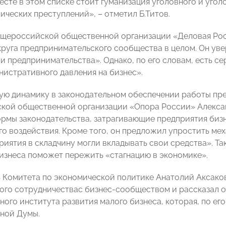
есте в этом списке стоит гуманизация уголовного и уго
ических преступлений», – отметил Б.Титов.
щероссийской общественной организации «Деловая Рос
руга предпринимательского сообщества в целом. Он увер
и предпринимательства». Однако, по его словам, есть с
нистративного давления на бизнес».
ю динамику в законодательном обеспечении работы пр
ой общественной организации «Опора России» Александ
ормы законодательства, затрагивающие предприятия биз
о воздействия. Кроме того, он предложил упростить ме
риятия в складчину могли вкладывать свои средства». Та
изнеса поможет пережить «стагнацию в экономике».
 Комитета по экономической политике Анатолий Аксако
ого сотрудничествас бизнес-сообществом и рассказал о
ного института развития малого бизнеса, которая, по ег
ной Думы.