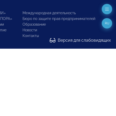
ИИ»
Международная деятельность
ОПОРА»
Бюро по защите прав предпринимателей
RU
ии
Образование
итие
Новости
Контакты
Версия для слабовидящих