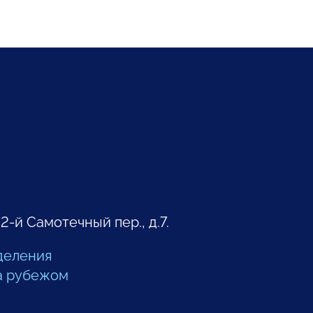
 2-й Самотечный пер., д.7.
деления
а рубежом