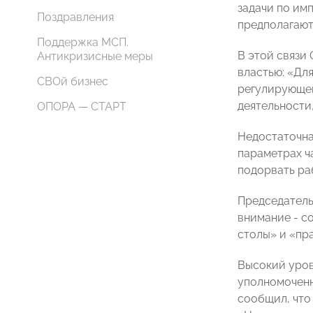
задачи по им
Поздравления
предполагают
Поддержка МСП.
В этой связи
Антикризисные меры
властью: «Для
СВОй бизнес
регулирующег
деятельности
ОПОРА — СТАРТ
Недостаточна
параметрах ч
подорвать ра
Председатель
внимание - с
столы» и «пр
Высокий уров
уполномоченн
сообщил, что