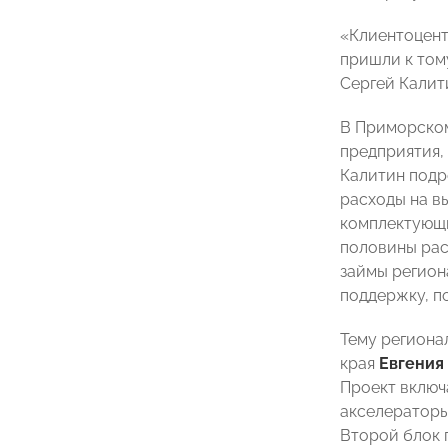
«Клиентоцент
пришли к том
Сергей Калит
В Приморском
предприятия,
Калитин подр
расходы на в
комплектующи
половины рас
займы регион
поддержку, п
Тему региона
края
Евгения
Проект включ
акселераторы 
Второй блок 