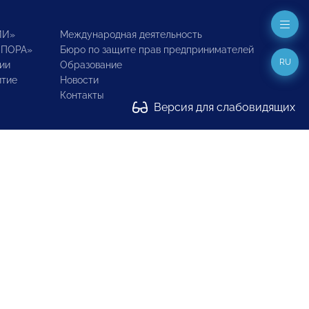
ИИ»
Международная деятельность
ОПОРА»
Бюро по защите прав предпринимателей
RU
ии
Образование
итие
Новости
Контакты
Версия для слабовидящих