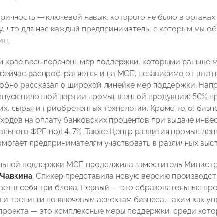
ричность — ключевой навык, которого не было в органах
у, что для нас каждый предприниматель, с которым мы об
ин.
 крае весь перечень мер поддержки, которыми раньше м
 сейчас распространяется и на МСП, независимо от штат
обно рассказал о широкой линейке мер поддержки. На
ыпуск пилотной партии промышленной продукции: 50% п
х, сырья и приобретенных технологий. Кроме того, биз
ходов на оплату банковских процентов при выдаче инве
ального ФРП под 4-7%. Также Центр развития промышлен
омогает предпринимателям участвовать в различных выст
льной поддержки МСП продолжила заместитель Министр
 Чавкина
. Спикер представила новую версию производст
ает в себя три блока. Первый — это образовательные пр
и тренинги по ключевым аспектам бизнеса, таким как упр
проекта — это комплексные меры поддержки, среди кото