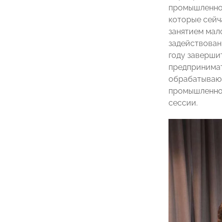
промышленн
которые сейч
занятием мал
задействован
году заверши
предпринимат
обрабатывающ
промышленнос
сессии.