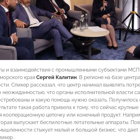
ты и взаимодействия с промышленными субъектами МСП
морского края
Сергей Калитин
. В регионе на базе цент
ти. Спикер рассказал, что центр начинал выявлять потр
о неожиданностью, что органы исполнительной власти са
стребованы и какую помощь нужно оказать. Получилось с
ультате такая работа привела к тому, что сейчас крупны
я кооперационную цепочку или конечный продукт. Наприм
торая выпускает беспилотные летательные аппараты. Поя
мышленности стыкует малый и большой бизнес, что дает
пикер.