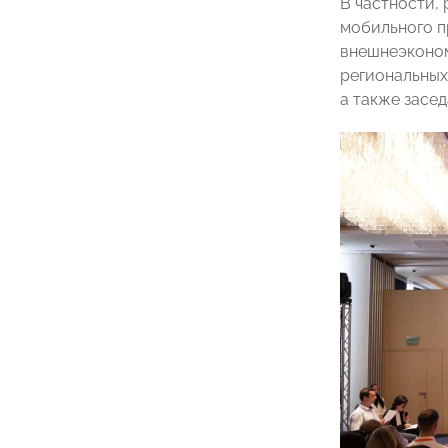
В частности,
мобильного 
внешнеэконом
региональны
а также засе