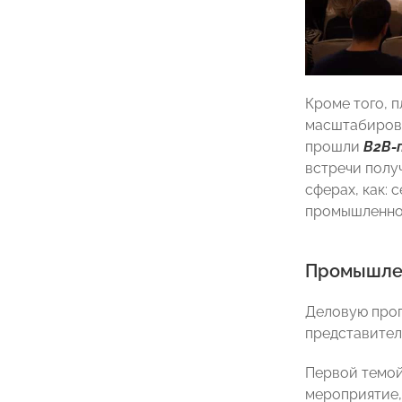
Кроме того, 
масштабирова
прошли
В2В-
встречи полу
сферах, как:
промышленнос
Промышле
Деловую прог
представител
Первой темой
мероприятие