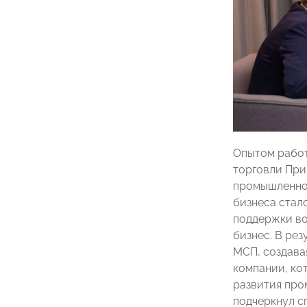
Опытом рабо
торговли При
промышленнос
бизнеса стал
поддержки во
бизнес. В рез
МСП, создава
компании, ко
развития про
подчеркнул с