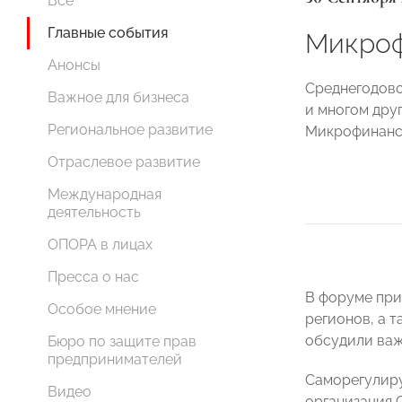
Все
Главные события
Микроф
Анонсы
Среднегодово
Важное для бизнеса
и многом дру
Региональное развитие
Микрофинансо
Отраслевое развитие
Международная
деятельность
ОПОРА в лицах
Пресса о нас
В форуме при
Особое мнение
регионов, а 
обсудили важ
Бюро по защите прав
предпринимателей
Саморегулиру
Видео
организация 