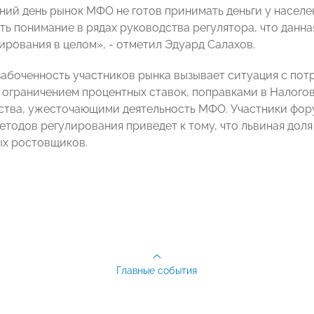
ний день рынок МФО не готов принимать деньги у населен
сть понимание в рядах руководства регулятора, что данн
рования в целом», - отметил Эдуард Салахов.
забоченность участников рынка вызывает ситуация с по
ограничением процентных ставок, поправками в Налого
ства, ужесточающими деятельность МФО. Участники фору
етодов регулирования приведет к тому, что львиная доля
ых ростовщиков.
Главные события