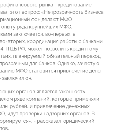
крофинансового рынка - кредитование
ал этот вопрос: «Непрозрачность бизнеса
формационный фон делают МФО
о опыту ряда крупнейших МФО,
ами заключается, во-первых, в
 во-вторых, координация работы с банками
254-П ЦБ РФ, может позволить кредитному
етьих, планируемый обязательный переход
розрачным для банков. Однако, зачастую
ванию МФО становится привлечение денег
- заключил он.
яющих органов является законность
целом ряде компаний, которые применяли
 млн. рублей, и привлечение денежных
ФО, идут проверки надзорных органов. В
формируется», - рассказал юридический
пов.