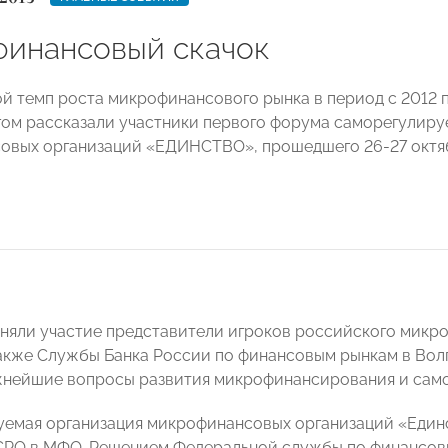
инансовый скачок
й темп роста микрофинансового рынка в период с 2012 по
гом рассказали участники первого форума саморегулир
вых организаций «ЕДИНСТВО», прошедшего 26-27 октяб
няли участие представители игроков российского микро
также Службы Банка России по финансовым рынкам в Вол
нейшие вопросы развития микрофинансирования и само
емая организация микрофинансовых организаций «Единс
СРО в МФО. Решением Федеральной службы по финансовым