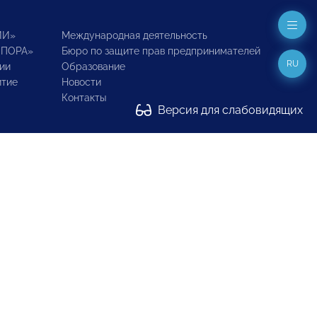
ИИ»
Международная деятельность
ОПОРА»
Бюро по защите прав предпринимателей
RU
ии
Образование
итие
Новости
Контакты
Версия для слабовидящих