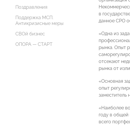
Некоммерчес
Поздравления
в государств
Поддержка МСП.
данное СРО о
Антикризисные меры
«Одна из зад
СВОй бизнес
профессионал
ОПОРА — СТАРТ
рынка. Опыт 
саморегулиро
отсекают нед
рынка от изл
«Основная за
опыт регулир
заместитель 
«Наиболее во
году в общей
всего портфе