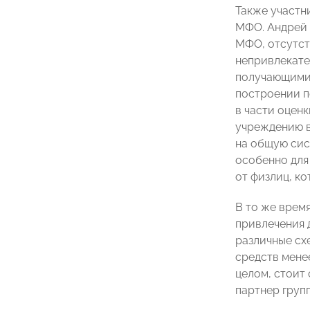
Также участн
МФО. Андрей 
МФО, отсутст
непривлекате
получающими 
построении п
в части оцен
учреждению в
на общую сис
особенно для
от физлиц, ко
В то же врем
привлечения 
различные схе
средств мене
целом, стоит
партнер груп