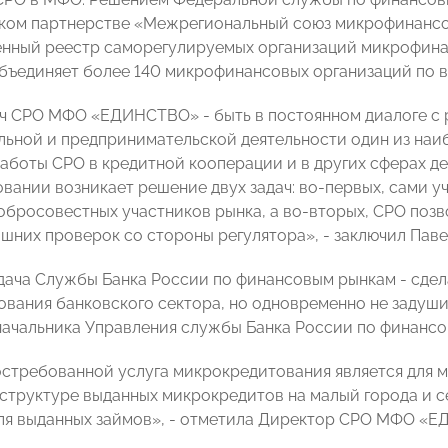
ком партнерстве «Межрегиональный союз микрофинанс
енный реестр саморегулируемых организаций микрофина
бъединяет более 140 микрофинансовых организаций по в
ач СРО МФО «ЕДИНСТВО» - быть в постоянном диалоге с
ьной и предпринимательской деятельности один из наи
работы СРО в кредитной кооперации и в других сферах де
вании возникает решение двух задач: во-первых, сами у
обросовестных участников рынка, а во-вторых, СРО поз
ишних проверок со стороны регулятора», - заключил Паве
дача Службы Банка России по финансовым рынкам - сде
ования банковского сектора, но одновременно не задуши
начальника Управления службы Банка России по финансо
стребованной услуга микрокредитования является для ма
 структуре выданных микрокредитов на малый города и с
ля выданных займов», - отметила Директор СРО МФО «