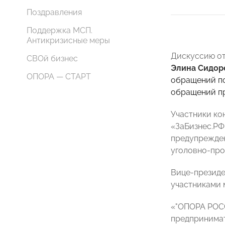
Поздравления
Поддержка МСП.
Антикризисные меры
Дискуссию о
СВОй бизнес
Элина Сидор
ОПОРА — СТАРТ
обращений по
обращений п
Участники ко
«ЗаБизнес.РФ
предупрежден
уголовно-про
Вице-презид
участниками 
«
"
ОПОРА РО
предпринима