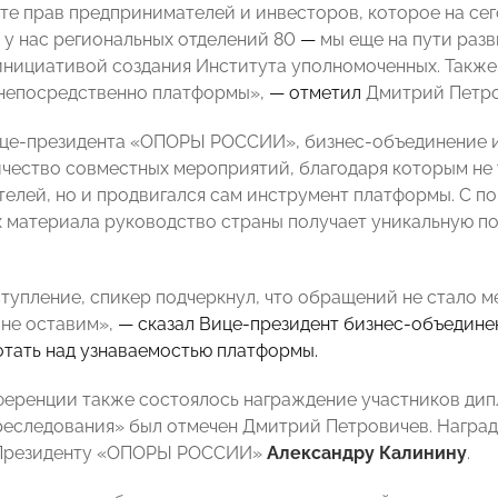
те прав предпринимателей и инвесторов, которое на сег
о у нас региональных отделений 80
—
мы еще на пути разв
инициативой создания Института уполномоченных. Также 
непосредственно платформы»,
— отметил
Дмитрий Петро
це-президента «ОПОРЫ РОССИИ», бизнес-объединение и 
чество совместных мероприятий, благодаря которым не
елей, но и продвигался сам инструмент платформы. С п
 материала руководство страны получает уникальную п
тупление, спикер подчеркнул, что обращений не стало 
не оставим»,
— сказал Вице-президент бизнес-объедине
тать над узнаваемостью платформы.
ференции также состоялось награждение участников дип
реследования» был отмечен
Дмитрий Петровичев.
Награ
Президенту «ОПОРЫ РОССИИ»
Александру Калинину
.