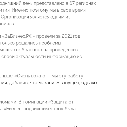
одняшний день представлено в 67 регионах
ития. Именно поэтому мы в свое время
Организация является одним из
вичев.
«ЗаБизнес.РФ» провели за 2021 год
 только решались проблемы
омощью собранного на проведенных
о своей актуальности информацию из
меньше. «Очень важно
—
мы эту работу
ния
, добавив, что
механизм запущен, однако
ломами. В номинации «Защита от
да
«
Бизнес-подвижничество
» была