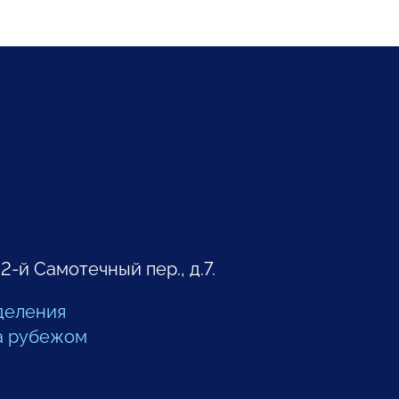
 2-й Самотечный пер., д.7.
деления
а рубежом