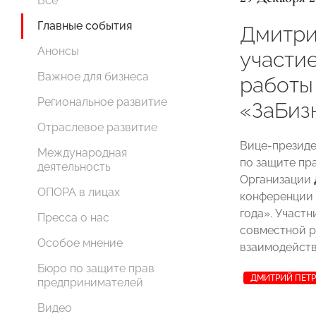
Все
Главные события
Дмитри
Анонсы
участи
Важное для бизнеса
работы
Региональное развитие
«ЗаБизн
Отраслевое развитие
Вице-презид
Международная
по защите пр
деятельность
Организации
ОПОРА в лицах
конференции 
года». Участ
Пресса о нас
совместной р
Особое мнение
взаимодейств
Бюро по защите прав
ДМИТРИЙ ПЕТ
предпринимателей
Видео