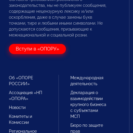
законодательства, мы не публикуем сообщения,
содержащие нецензурную лексику и/или
оскорбления, даже в случае замены букв
точками, тире и любыми иными символами. Не
допускаются сообщения, призывающие к
межнациональной и социальной розни.
Вступи в «ОПОРУ»
Об «ОПОРЕ
Международная
РОССИИ»
деятельность
Ассоциация «НП
Декларация о
«ОПОРА»
взаимодействии
крупного бизнеса
Новости
с субъектами
Комитеты и
МСП
Комиссии
Бюро по защите
Региональное
прав