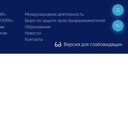
ИИ»
Международная деятельность
ОПОРА»
Бюро по защите прав предпринимателей
RU
ии
Образование
итие
Новости
Контакты
Версия для слабовидящих