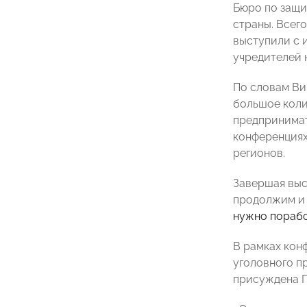
Бюро по защи
страны. Всег
выступили с 
учредителей 
По словам Ви
большое коли
предпринимат
конференциях
регионов.
Завершая выс
продолжим и 
нужно порабо
В рамках кон
уголовного п
присуждена