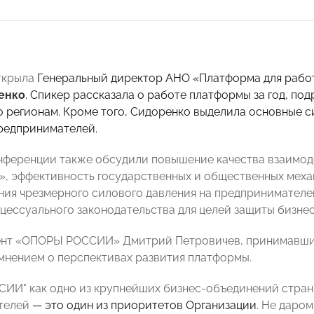
ткрыла
Генеральный директор АНО «Платформа для рабо
енко
. Спикер рассказала о работе платформы за год, п
 регионам. Кроме того, Сидоренко выделила основные 
редпринимателей.
нференции также обсудили повышение качества взаимод
», эффективность государственных и общественных меха
ия чрезмерного силового давления на предпринимателе
цессуального законодательства для целей защиты бизнес
ент
«ОПОРЫ РОССИИ»
Дмитрий Петровичев, п
ринимавший
мнением о перспективах развития платформы.
ССИИ
"
как одно из крупнейших бизнес-объединений стра
телей
— это один из приоритетов Организации
. Не даро