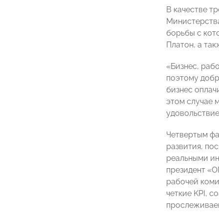
В качестве т
Министерства
борьбы с кот
Платон, а та
«Бизнес, раб
поэтому добр
бизнес оплач
этом случае 
удовольствие
Четвертым фа
развития, по
реальными ин
президент «О
рабочей коми
четкие KPI, 
прослеживаем