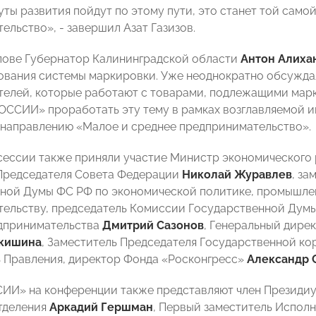
уты развития пойдут по этому пути, это станет той сам
ельство», - завершил Азат Газизов.
лове Губернатор Калининградской области
Антон Алиха
вания системы маркировки. Уже неоднократно обсуждал
елей, которые работают с товарами, подлежащими марк
ССИИ» проработать эту тему в рамках возглавляемой и
 направлению «Малое и среднее предпринимательство».
сессии также приняли участие Министр экономического
Председателя Совета Федерации
Николай Журавлев
, за
ной Думы ФС РФ по экономической политике, промышле
ельству, председатель Комиссии Государственной Думы
едпринимательства
Дмитрий Сазонов
, Генеральный дире
икишина
, Заместитель Председателя Государственной к
 Правления, директор Фонда «Росконгресс»
Александр 
И» на конференции также представляют член Президиу
тделения
Аркадий Гершман
, Первый заместитель Испол