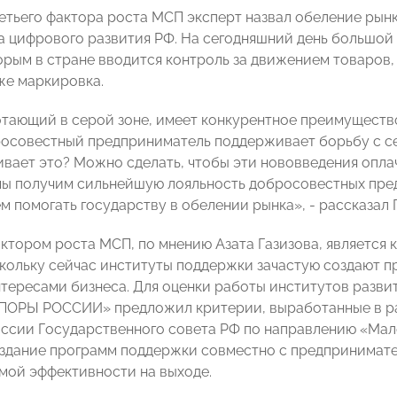
ретьего фактора роста МСП эксперт назвал обеление рын
 цифрового развития РФ. На сегодняшний день большой 
орым в стране вводится контроль за движением товаров,
кже маркировка.
отающий в серой зоне, имеет конкурентное преимущество
осовестный предприниматель поддерживает борьбу с с
ивает это? Можно сделать, чтобы эти нововведения опла
мы получим сильнейшую лояльность добросовестных пре
м помогать государству в обелении рынка», - рассказ
ктором роста МСП, по мнению Азата Газизова, является
скольку сейчас институты поддержки зачастую создают п
тересами бизнеса. Для оценки работы институтов разви
ПОРЫ РОССИИ» предложил критерии, выработанные в ра
ссии Государственного совета РФ по направлению «Мал
создание программ поддержки совместно с предпринимат
ой эффективности на выходе.