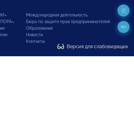
ИИ»
Международная деятельность
ОПОРА»
Бюро по защите прав предпринимателей
RU
ии
Образование
итие
Новости
Контакты
Версия для слабовидящих