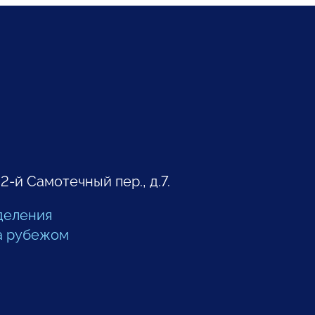
 2-й Самотечный пер., д.7.
деления
а рубежом