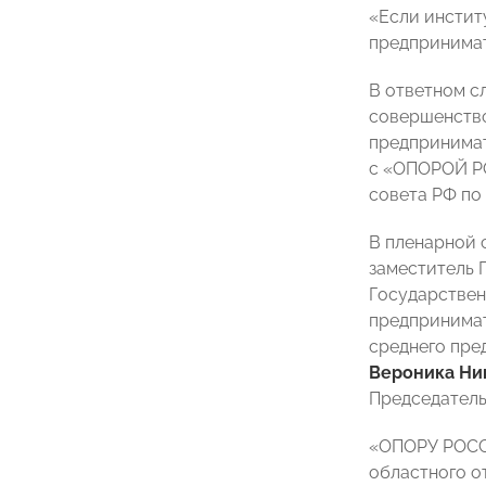
«Если инстит
предпринимат
В ответном с
совершенство
предпринимат
с «ОПОРОЙ РО
совета РФ по
В пленарной 
заместитель 
Государствен
предпринимат
среднего пр
Вероника Н
Председатель
«ОПОРУ РОССИ
областного о