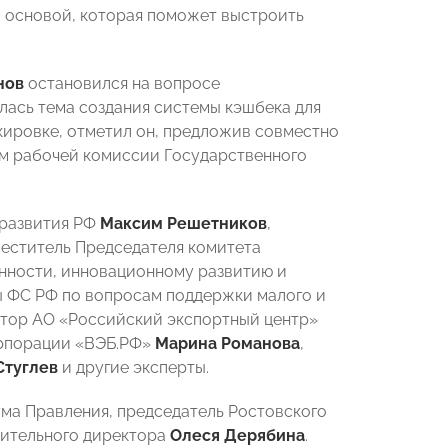
ой основой, которая поможет выстроить
нов
остановился на вопросе
ась тема создания системы кэшбека для
ировке, отметил он, предложив совместно
м рабочей комиссии Государственного
 развития РФ
Максим Решетников
,
меститель Председателя комитета
нности, инновационному развитию и
 ФС РФ по вопросам поддержки малого и
ктор АО «Российский экспортный центр»
орпорации «ВЭБ.РФ»
Марина Романова
,
Стуглев
и другие эксперты.
ма Правления, председатель Ростовского
нительного директора
Олеся Дерябина
.