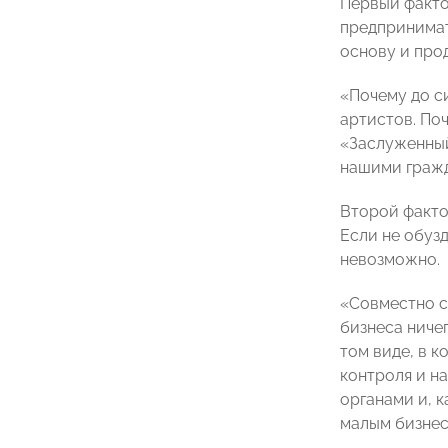
Первый факто
предпринимат
основу и прод
«Почему до с
артистов. Поч
«Заслуженный
нашими гражд
Второй факто
Если не обуз
невозможно.
«Совместно с
бизнеса ничег
том виде, в 
контроля и н
органами и, 
малым бизнесо