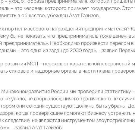
р – уход от образа предпринимателя, который пришел в 
ель – это человек, которого признает государство. Этот
вигать в общество, убежден Азат Газизов.
их пор нет массового награждения предпринимателей? К
ему бы не показать, что предприниматель тоже ценен, вы
 предприниматель». Необходимо произвести перелом в
анами – это одна из задач до 2030 года», - заявил Пе
р развития МСП – переход от карательной к сервисной 
дать силовые и надзорные органы в части плана проверок
 Минэкономразвития России мы проверили статистику –
о не упало, не взорвалось; ничего трагического не случи
котором они сегодня существуют, должны быть убраны. Д
адзора, когда проверяющие помогают бизнесу устранять н
как следствие, не являются инструментом злоупотреблен
м», - заявил Азат Газизов.