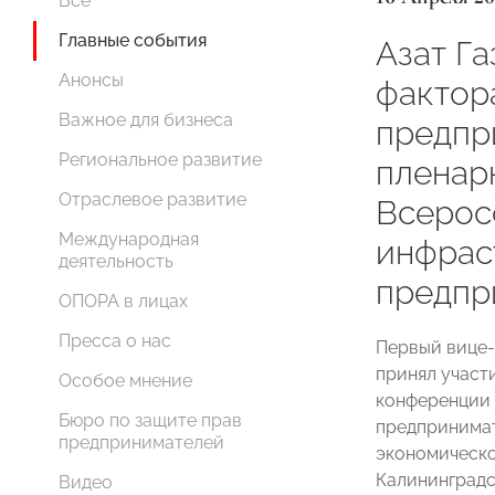
Все
Главные события
Азат Га
Анонсы
фактор
Важное для бизнеса
предпр
Региональное развитие
пленар
Отраслевое развитие
Всерос
Международная
инфрас
деятельность
предпр
ОПОРА в лицах
Пресса о нас
Первый вице
принял участ
Особое мнение
конференции 
Бюро по защите прав
предпринимат
предпринимателей
экономическо
Калининград
Видео