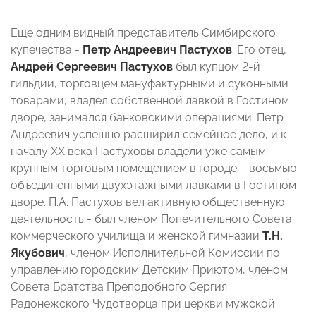
Еще одним видный представитель Симбирского
купечества -
Петр Андреевич Пастухов
. Его отец,
Андрей Сергеевич Пастухов
был купцом 2-й
гильдии, торговцем мануфактурными и суконными
товарами, владел собственной лавкой в Гостином
дворе, занимался банковскими операциями. Петр
Андреевич успешно расширил семейное дело, и к
началу ХХ века Пастуховы владели уже самым
крупным торговым помещением в городе – восьмью
объединенными двухэтажными лавками в Гостином
дворе. П.А. Пастухов вел активную общественную
деятельность - был членом Попечительного Совета
коммерческого училища и женской гимназии
Т.Н.
Якубович
, членом Исполнительной Комиссии по
управлению городским Детским Приютом, членом
Совета Братства Преподобного Сергия
Радонежского Чудотворца при церкви мужской