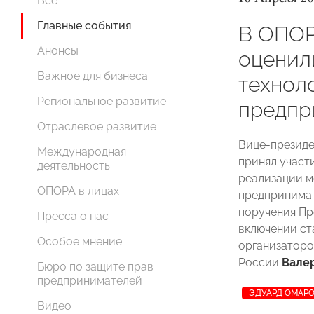
Все
Главные события
В ОПО
Анонсы
оценил
Важное для бизнеса
технол
Региональное развитие
предпр
Отраслевое развитие
Вице-презид
Международная
принял участ
деятельность
реализации м
ОПОРА в лицах
предпринимат
поручения П
Пресса о нас
включении ст
Особое мнение
организаторо
России
Вале
Бюро по защите прав
предпринимателей
ЭДУАРД ОМАР
Видео