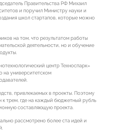
едседатель Правительства РФ Михаил
ситетов и поручил Министру науки и
здания школ стартапов, которые можно
иков на том, что результатом работы
ательской деятельности, но и обучение
родукты.
нотехнологический центр Техноспарк»
но на университетском
подавателей.
дств, привлекаемых в проекты. Поэтому
н к трем, где на каждый бюджетный рубль
ционную составляющую проекта.
тально рассмотрено более ста идей и
й.