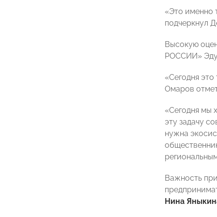
«Это именно 
подчеркнул Д
Высокую оцен
РОССИИ» Эду
«Сегодня это
Омаров отмет
«Сегодня мы 
эту задачу с
нужна экосис
общественник
региональны
Важность при
предпринимат
Нина Яныкин