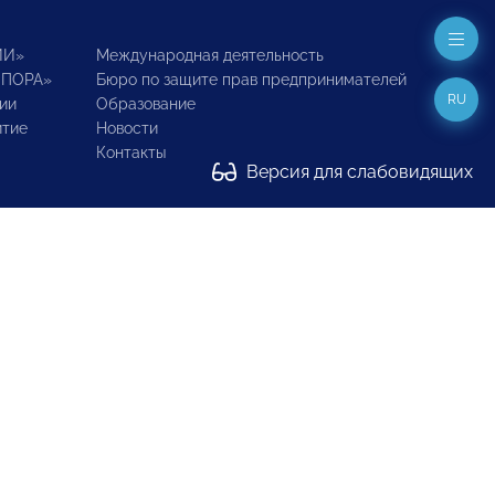
ИИ»
Международная деятельность
ОПОРА»
Бюро по защите прав предпринимателей
RU
ии
Образование
итие
Новости
Контакты
Версия для слабовидящих