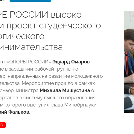
РЕ РОССИИ высоко
и проект студенческого
огического
инимательства
ент «ОПОРЫ РОССИИ»
Эдуард Омаров
ие в заседании рабочей группы по
ер, направленных на развитие молодежного
ельства. Мероприятие прошло в рамках
ремьер-министра
Михаила Мишустина
о
артапов в систему высшего образования,
м которого выступил глава Минобрнауки
рий Фальков
.
ОВ