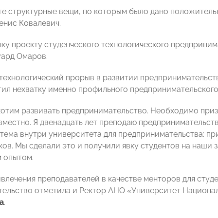
те структурные вещи, по которым было дано положитель
енис Ковалевич.
ку проекту студенческого технологического предприни
ард Омаров.
 технологический прорыв в развитии предпринимательств
ил нехватку именно профильного предпринимательского
хотим развивать предпринимательство. Необходимо приз
овместно. Я двенадцать лет преподаю предпринимательст
тема внутри университета для предпринимательства: пр
ов. Мы сделали это и получили явку студентов на наши 
м опытом.
влечения преподавателей в качестве менторов для студ
ельство отметила и Ректор АНО «Университет Национа
а
.