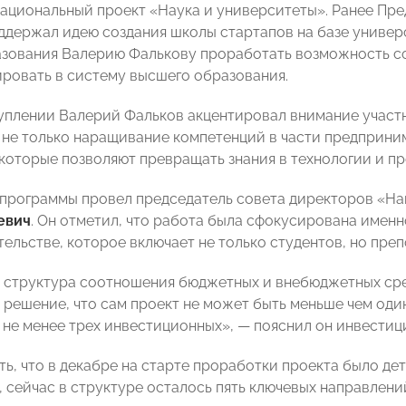
национальный проект «Наука и университеты». Ранее Пр
держал идею создания школы стартапов на базе универ
зования Валерию Фалькову проработать возможность со
ировать в систему высшего образования.
уплении Валерий Фальков акцентировал внимание участн
 не только наращивание компетенций в части предприним
 которые позволяют превращать знания в технологии и п
программы провел председатель совета директоров «На
евич
. Он отметил, что работа была сфокусирована имен
ельстве, которое включает не только студентов, но пре
 структура соотношения бюджетных и внебюджетных сре
 решение, что сам проект не может быть меньше чем оди
 не менее трех инвестиционных», — пояснил он инвести
ть, что в декабре на старте проработки проекта было де
 сейчас в структуре осталось пять ключевых направлени