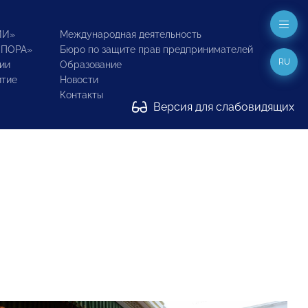
ИИ»
Международная деятельность
ОПОРА»
Бюро по защите прав предпринимателей
RU
ии
Образование
итие
Новости
Контакты
Версия для слабовидящих