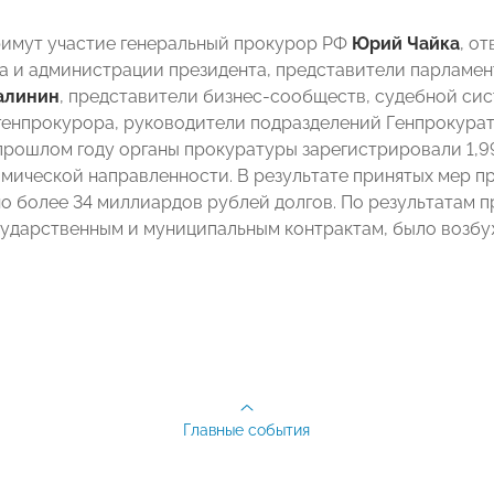
римут участие генеральный прокурор РФ
Юрий Чайка
, о
а и администрации президента, представители парлам
алинин
, представители бизнес-сообществ, судебной сис
генпрокурора, руководители подразделений Генпрокурат
прошлом году органы прокуратуры зарегистрировали 1,99
номической направленности. В результате принятых мер 
о более 34 миллиардов рублей долгов. По результатам 
сударственным и муниципальным контрактам, было возбуж
Главные события