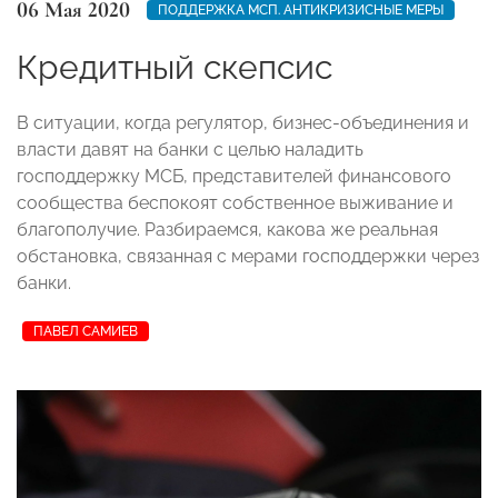
06 Мая 2020
ПОДДЕРЖКА МСП. АНТИКРИЗИСНЫЕ МЕРЫ
Кредитный скепсис
В ситуации, когда регулятор, бизнес-объединения и
власти давят на банки с целью наладить
господдержку МСБ, представителей финансового
сообщества беспокоят собственное выживание и
благополучие. Разбираемся, какова же реальная
обстановка, связанная с мерами господдержки через
банки.
ПАВЕЛ САМИЕВ