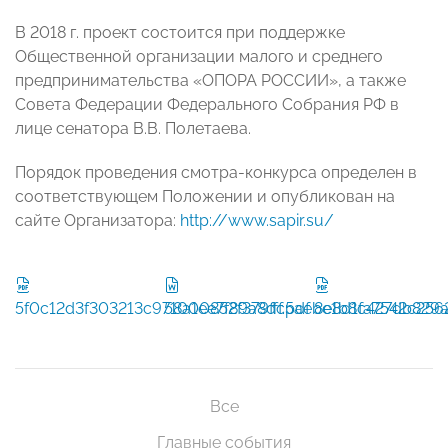
В 2018 г. проект состоится при поддержке
Общественной организации малого и среднего
предпринимательства «ОПОРА РОССИИ», а также
Совета Федерации Федерального Собрания РФ в
лице сенатора В.В. Полетаева.
Порядок проведения смотра-конкурса определен в
соответствующем Положении и опубликован на
сайте Организатора:
http://www.sapir.su/
5f0c12d3f303213c971000852f379fff.pdf
58a1ee7f89a8dc5aebe1b8c427db829a
8e8d1fa7542c256
Все
Главные события