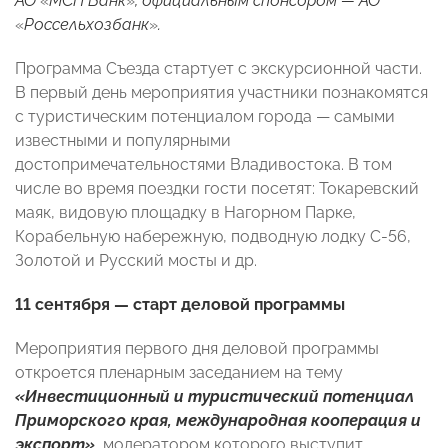
АО
«
МСП Банк
»
, официальным спонсором — АО
«
Россельхозбанк
»
.
Программа Съезда стартует с экскурсионной части.
В первый день мероприятия участники познакомятся
с туристическим потенциалом города — самыми
известными и популярными
достопримечательностями Владивостока. В том
числе во время поездки гости посетят: Токаревский
маяк, видовую площадку в Нагорном Парке,
Корабельную набережную, подводную лодку С-56,
Золотой и Русский мосты и др.
11 сентября — старт деловой программы
Мероприятия первого дня деловой программы
откроется пленарным заседанием на тему
«Инвестиционный и туристический потенциал
Приморского края, международная кооперация и
экспорт»
, модератором которого выступит