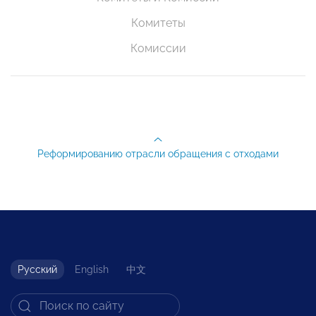
Комитеты
Комиссии
Реформированию отрасли обращения с отходами
Русский
English
中文