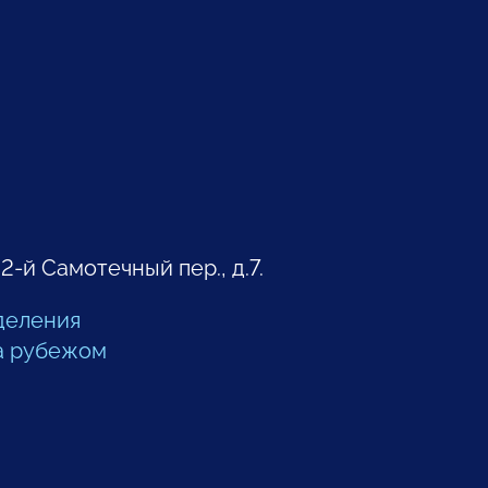
 2-й Самотечный пер., д.7.
деления
а рубежом