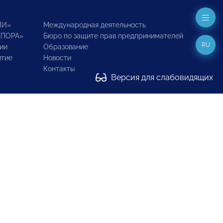
ИИ»
Международная деятельность
ОПОРА»
Бюро по защите прав предпринимателей
RU
ии
Образование
итие
Новости
Контакты
Версия для слабовидящих