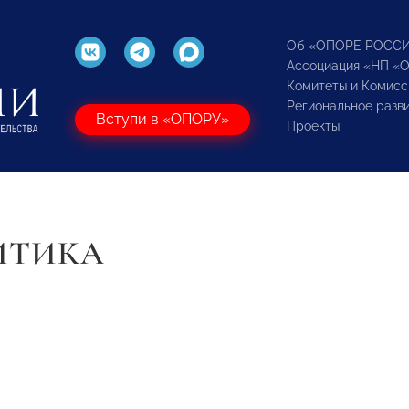
Об «ОПОРЕ РОСС
Ассоциация «НП «
Комитеты и Комисс
Региональное разв
Вступи в «ОПОРУ»
Проекты
ИТИКА