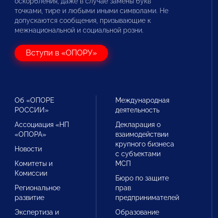
оскорбления, даже в случае замены букв
точками, тире и любыми иными символами. Не
допускаются сообщения, призывающие к
межнациональной и социальной розни.
Вступи в «ОПОРУ»
Об «ОПОРЕ
Международная
РОССИИ»
деятельность
Ассоциация «НП
Декларация о
«ОПОРА»
взаимодействии
крупного бизнеса
Новости
с субъектами
Комитеты и
МСП
Комиссии
Бюро по защите
Региональное
прав
развитие
предпринимателей
Экспертиза и
Образование