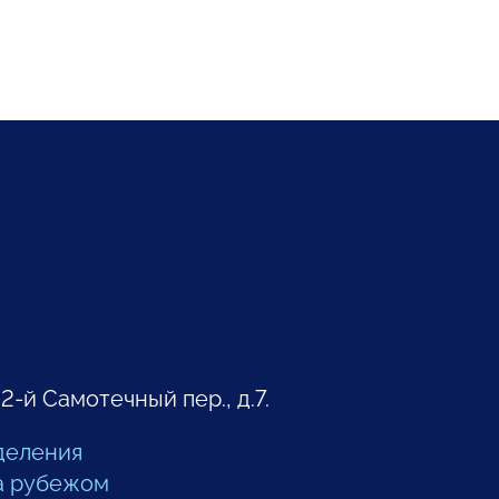
 2-й Самотечный пер., д.7.
деления
а рубежом