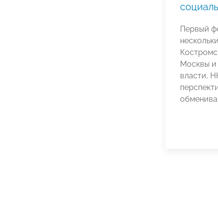
социаль
Первый ф
нескольки
Костромск
Москвы и
власти, 
перспекти
обменива