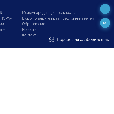
ИИ»
Международная деятельность
ОПОРА»
Бюро по защите прав предпринимателей
RU
ии
Образование
итие
Новости
Контакты
Версия для слабовидящих