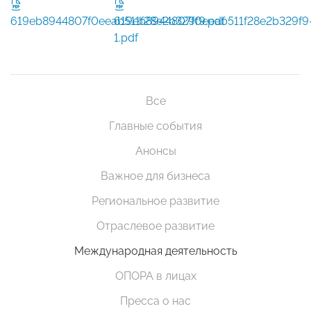
619eb8944807f0eeab511f28e2b329f9.pdf
619eb8944807f0eeab511f28e2b329f9
1.pdf
Все
Главные события
Анонсы
Важное для бизнеса
Региональное развитие
Отраслевое развитие
Международная деятельность
ОПОРА в лицах
Пресса о нас