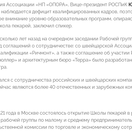
ния Ассоциации «НП «ОПОРА», Вице-президент РОСПиК
Ю
 наблюдается дефицит квалифицированных кадров, поэт
ое внимание уровню образовательных программ, опирая
кола пекарей, заключил спикер.
сколько лет назад на очередном заседании Рабочей гру
д соглашений о сотрудничестве: со швейцарской Ассоци
алификации «Ричмонт», а также соглашение об участии
юллер» и архитектурным бюро «Терра» было разработа
тра.
ался с сотрудничества российских и швейцарских комп
йчас являются более 40 отечественных и зарубежных ко
021 года в Москве состоялось открытие Школы пекарей в
рабочей группы по малому и среднему предпринимател
ственной комиссии по торговле и экономическому сот