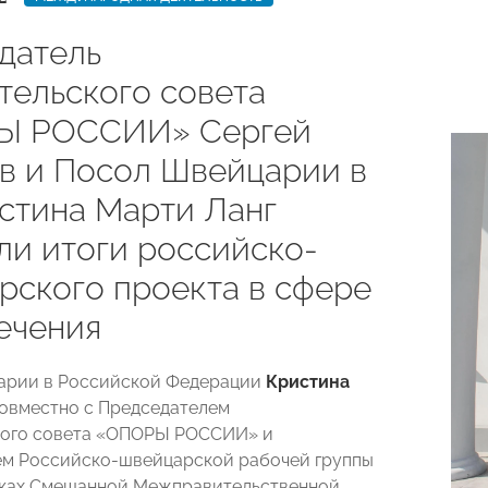
датель
тельского совета
Ы РОССИИ» Сергей
в и Посол Швейцарии в
стина Марти Ланг
ли итоги российско-
рского проекта в сфере
ечения
арии в Российской Федерации
Кристина
овместно с Председателем
кого совета «ОПОРЫ РОССИИ» и
ем Российско-швейцарской рабочей группы
мках Смешанной Межправительственной