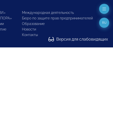
ИИ»
Международная деятельность
ОПОРА»
Бюро по защите прав предпринимателей
RU
ии
Образование
итие
Новости
Контакты
Версия для слабовидящих