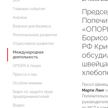
Все
Главные события
Предсе
Анонсы
Попечи
Важное для бизнеса
«ОПОР
Региональное развитие
Борисо
Отраслевое развитие
РФ Кри
Международная
обсуди
деятельность
швейца
ОПОРА в лицах
хлебоп
Пресса о нас
Особое мнение
Посол Швейц
Марти Ланг
с
Бюро по защите прав
Попечительс
предпринимателей
руководител
Видео
по МСП в ра