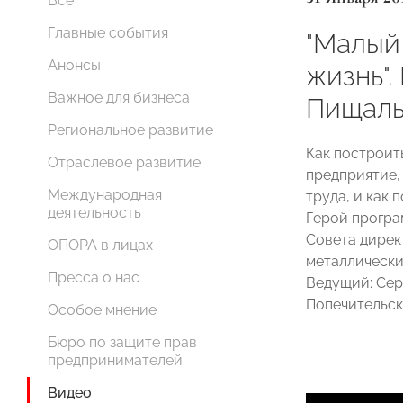
Все
Главные события
"Малый 
Анонсы
жизнь".
Важное для бизнеса
Пищаль
Региональное развитие
Как построи
Отраслевое развитие
предприятие,
Международная
труда, и как 
деятельность
Герой прогр
Совета дирек
ОПОРА в лицах
металлически
Пресса о нас
Ведущий: Сер
Попечительск
Особое мнение
Бюро по защите прав
предпринимателей
Видео