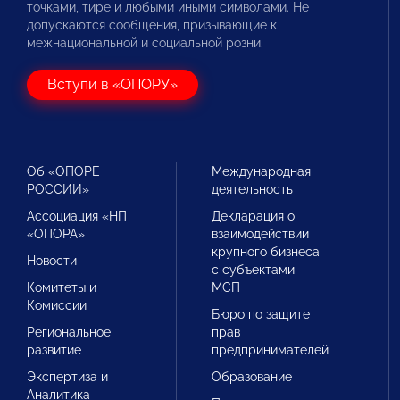
точками, тире и любыми иными символами. Не
допускаются сообщения, призывающие к
межнациональной и социальной розни.
Вступи в «ОПОРУ»
Об «ОПОРЕ
Международная
РОССИИ»
деятельность
Ассоциация «НП
Декларация о
«ОПОРА»
взаимодействии
крупного бизнеса
Новости
с субъектами
Комитеты и
МСП
Комиссии
Бюро по защите
Региональное
прав
развитие
предпринимателей
Экспертиза и
Образование
Аналитика