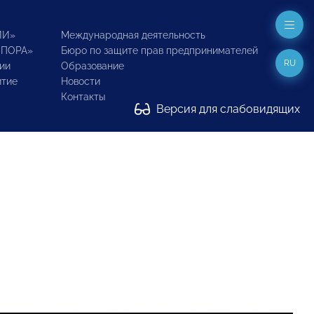
ИИ»
Международная деятельность
ОПОРА»
Бюро по защите прав предпринимателей
RU
ии
Образование
итие
Новости
Контакты
Версия для слабовидящих