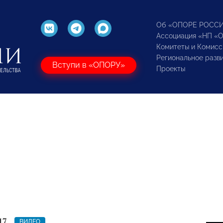
Об «ОПОРЕ РОСС
Ассоциация «НП «
Комитеты и Комисс
Региональное разв
Вступи в «ОПОРУ»
Проекты
17
ВИДЕО