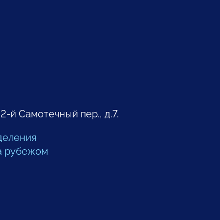
 2-й Самотечный пер., д.7.
деления
а рубежом