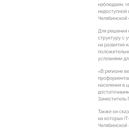
наблюдаем, ч
недоступной 
Челябинской 
Для решения 
структуру с 
на развитие 
положительно
условиями дл
«В регионе в
профориентац
населения в 
достаточными
Заместитель 
Также он ска
на которых I
Челябинской 