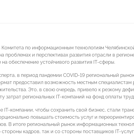
ь Комитета по информационным технологиям Челябинс
на проблемах и перспективах развития отрасли в регион
 на обеспечение устойчивого развития IT-сферы.
сперта, в период пандемии COVID-19 региональный рынок
рмат предоставил возможность местным специалистам ра
жительства. Это, в свою очередь, привело к резкому де
ту затрат региональных IТ-компаний на фонд оплаты труд
е IТ-компании, чтобы сохранить свой бизнес, стали тра
орционально повышать стоимость услуг и переориентиро
нов. В итоге региональный рынок информационных технол
о стороны кадров, так и со стороны поставщиков IТ-услуг