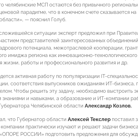
то челябинские МСП остаются без привычного региональн
ценовой парадигме, что в конечном счете сказывается н
области», — пояснил Голуб.
сложившейся ситуации эксперт предложил при Правите
участием представителей заинтересованных объединений
кадрового потенциала, межотраслевой кооперации, гра
го имиджа региона как инновационно-технологического
я жизни, работы и профессионального развития и др.
едется активная работу по популяризации IT-специально
ии, соответствия выпускников ожиданиям ИТ-бизнеса,
целом. Чтобы решить эту задачу, необходимо выстроить э
 знаниями и навыками, а образование и ИТ-компании раб
Губернатора Челябинской области
Александр Козлов.
зал, что Губернатор области
Алексей Текслер
поставил з
T-компании практически изучают и решают задачи бизнес
«ОПОРЕ РОССИИ» подготовить предложения для обсужде