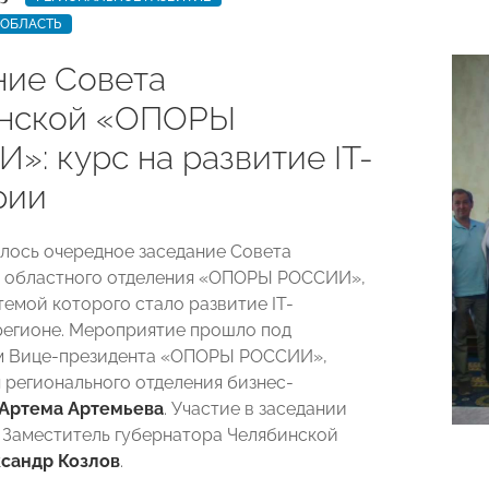
 ОБЛАСТЬ
ние Совета
нской «ОПОРЫ
»: курс на развитие IT-
рии
ялось очередное заседание Совета
о областного отделения «ОПОРЫ РОССИИ»,
темой которого стало развитие IT-
регионе. Мероприятие прошло под
м Вице-президента «ОПОРЫ РОССИИ»,
 регионального отделения бизнес-
Артема Артемьева
. Участие в заседании
 Заместитель губернатора Челябинской
сандр Козлов
.