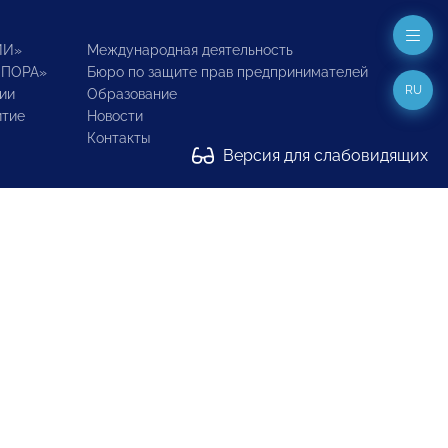
ИИ»
Международная деятельность
ОПОРА»
Бюро по защите прав предпринимателей
RU
ии
Образование
итие
Новости
Контакты
Версия для слабовидящих