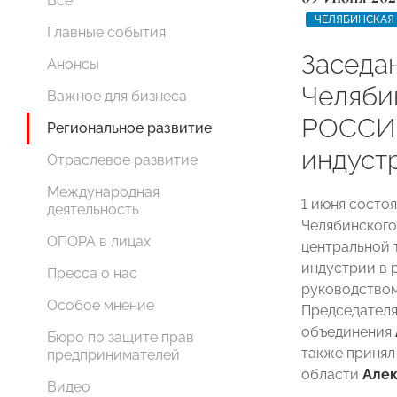
Все
ЧЕЛЯБИНСКАЯ
Главные события
Заседа
Анонсы
Челяби
Важное для бизнеса
РОССИИ
Региональное развитие
индуст
Отраслевое развитие
Международная
1 июня состо
деятельность
Челябинског
ОПОРА в лицах
центральной 
индустрии в 
Пресса о нас
руководство
Особое мнение
Председателя
объединения
Бюро по защите прав
также принял
предпринимателей
области
Алек
Видео