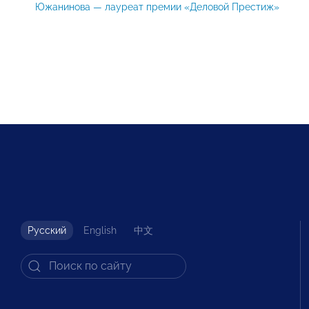
Южанинова — лауреат премии «Деловой Престиж»
Русский
English
中文