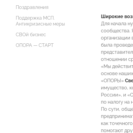
Поздравления
Широкие во
Поддержка МСП.
Для начала н
Антикризисные меры
сообщества. 
СВОй бизнес
организации 
была проведе
ОПОРА — СТАРТ
представител
отношении ср
«Мы действит
основе наших
«ОПОРЫ»
Св
имущество, к
России», и «
по налогу на
По сути, общ
предпринимат
как точечног
помогают дру