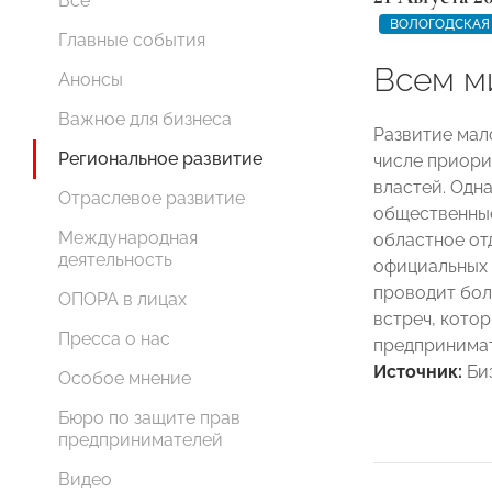
Все
ВОЛОГОДСКАЯ
Главные события
Всем м
Анонсы
Важное для бизнеса
Развитие мал
Региональное развитие
числе приори
властей. Одн
Отраслевое развитие
общественные
Международная
областное о
деятельность
официальных 
проводит бол
ОПОРА в лицах
встреч, котор
Пресса о нас
предпринимат
Источник:
Биз
Особое мнение
Бюро по защите прав
предпринимателей
Видео