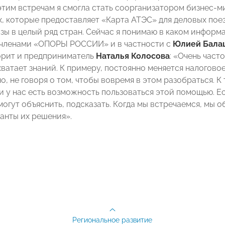
этим встречам я смогла стать соорганизатором бизнес-ми
, которые предоставляет «Карта АТЭС» для деловых поез
изы в целый ряд стран. Сейчас я понимаю в каком информ
 членами «ОПОРЫ РОССИИ» и в частности с
Юлией Бала
орит и предприниматель
Наталья Колосова
: «Очень част
ватает знаний. К примеру, постоянно меняется налоговое
, не говоря о том, чтобы вовремя в этом разобраться. К 
 и у нас есть возможность пользоваться этой помощью. 
 могут объяснить, подсказать. Когда мы встречаемся, мы
анты их решения».
Региональное развитие