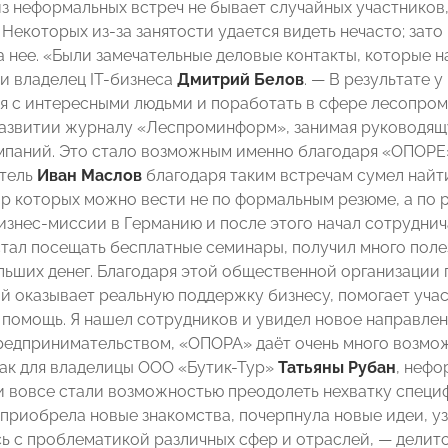
из неформальных встреч не бывает случайных участников
Некоторых из-за занятости удается видеть нечасто; зато
 нее. «Были замечательные деловые контакты, которые н
и владелец IT-бизнеса
Дмитрий Белов
. — В результате 
я с интересными людьми и поработать в сфере лесопром
развитии журналу «Леспроминформ», занимая руководящ
паний. Это стало возможным именно благодаря «ОПОРЕ
тель
Иван Маслов
благодаря таким встречам сумел найт
ор которых можно вести не по формальным резюме, а по 
изнес-миссии в Германию и после этого начал сотрудни
 стал посещать бесплатные семинары, получил много пол
льших денег. Благодаря этой общественной организации
й оказывает реальную поддержку бизнесу, помогает учас
помощь. Я нашел сотрудников и увидел новое направление
редпринимательством, «ОПОРА» даёт очень много возмо
 как для владелицы ООО «Бутик-Тур»
Татьяны Рубан
, неф
и вовсе стали возможностью преодолеть нехватку специ
 приобрела новые знакомства, почерпнула новые идеи, уз
ь с проблематикой различных сфер и отраслей, — делит