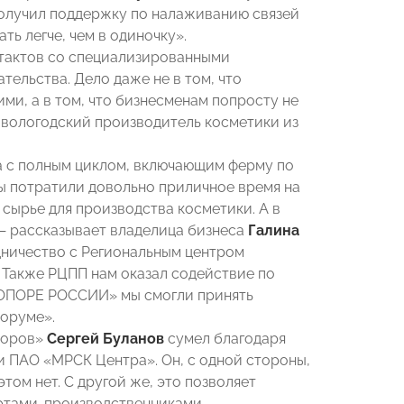
получил поддержку по налаживанию связей
ть легче, чем в одиночку».
тактов со специализированными
ельства. Дело даже не в том, что
ми, а в том, что бизнесменам попросту не
 вологодский производитель косметики из
ва с полным циклом, включающим ферму по
Мы потратили довольно приличное время на
 сырье для производства косметики. А в
— рассказывает владелица бизнеса
Галина
удничество с Региональным центром
 Также РЦПП нам оказал содействие по
«ОПОРЕ РОССИИ» мы смогли принять
оруме».
торов»
Сергей Буланов
сумел благодаря
и ПАО «МРСК Центра». Он, с одной стороны,
том нет. С другой же, это позволяет
ртами-производственниками.