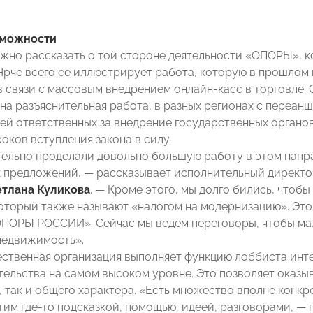
зможности
ужно рассказать о той стороне деятельности «ОПОРЫ», к
Ярче всего ее иллюстрирует работа, которую в прошлом
в связи с массовым внедрением онлайн-касс в торговле.
на разъяснительная работа, в разных регионах с переан
ей ответственных за внедрение государственных органов.
оков вступления закона в силу.
ельно проделали довольно большую работу в этом напра
 предложений, — рассказывает исполнительный директо
етлана Куликова
. — Кроме этого, мы долго бились, чтоб
оторый также называют «налогом на модернизацию». Это
ОПОРЫ РОССИИ». Сейчас мы ведем переговоры, чтобы ма
 недвижимость».
ественная организация выполняет функцию лоббиста инт
ельства на самом высоком уровне. Это позволяет оказы
о, так и общего характера. «Есть множество вполне конк
гим где-то подсказкой, помощью, идеей, разговорами, —