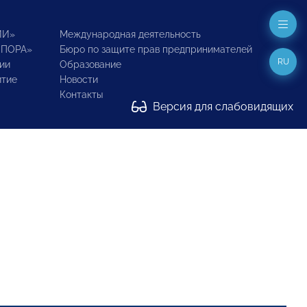
ИИ»
Международная деятельность
ОПОРА»
Бюро по защите прав предпринимателей
RU
ии
Образование
итие
Новости
Контакты
Версия для слабовидящих