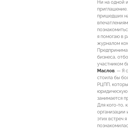
Ни на одной 
приглашение. 
пришедших на
впечатлениям
познакомитьс
я помогаю в 
журналом ком
Предпринима
бизнеса, отб
участником б
Маслов
. — Я
стоила бы бо
РЦПП, которы
юридическую 
занимается п
Для кого-то,
организации 
этих встреч я
познакомилас