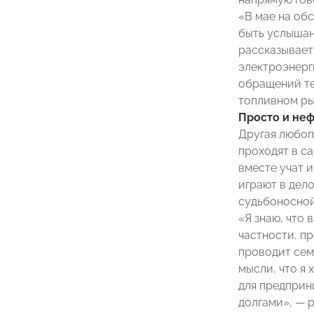
«В мае на об
быть услышан
рассказывае
электроэнерг
обращений те
топливном ры
Просто и не
Другая любоп
проходят в с
вместе учат 
играют в дело
судьбоносной
«Я знаю, что
частности, п
проводит сем
мысли, что я
для предприн
долгами», — 