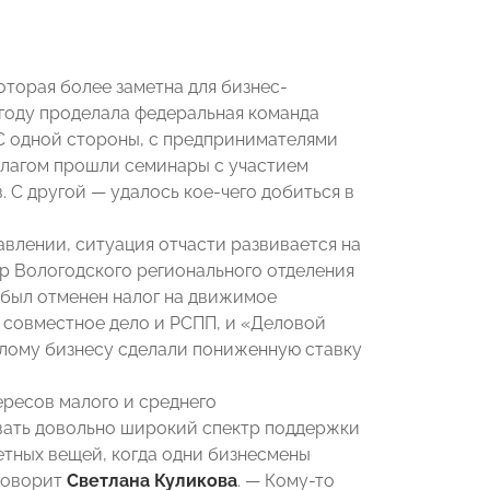
оторая более заметна для бизнес-
 году проделала федеральная команда
 С одной стороны, с предпринимателями
шлагом прошли семинары с участием
 С другой — удалось кое-чего добиться в
влении, ситуация отчасти развивается на
р Вологодского регионального отделения
ы был отменен налог на движимое
 совместное дело и РСПП, и «Деловой
лому бизнесу сделали пониженную ставку
ересов малого и среднего
вать довольно широкий спектр поддержки
ретных вещей, когда одни бизнесмены
 говорит
Светлана Куликова
. — Кому-то