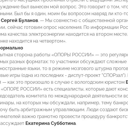
суждение был вынесен мой вопрос. Это говорит о том, 
ными. Был бы я один, моим бы вопросом навряд ли кто-т
т
Сергей Буланов
. — Мы совместно с общественной орга
ии, сейчас готовим опрос населения. По информации Ро
ма качества электроэнергии находится на втором месте.
нке находится на четвертом».
формально
ытная сторона работы «ОПОРЫ РОССИИ» — это регулярн
амых разных форматах: то участники обсуждают сложные 
иностранные языки, то в режиме мозгового штурма прогов
вые игры (одна из последних - диспут-проект "СПОРзал")
 — как это произошло в случае с вологодским юристом
 в «ОПОРЕ РОССИИ» есть специалисты, которые дают конс
редседатель комитета по международной деятельности в
инары, на которых мы обсуждали, например, тему банкро
 хочу быть арбитражным управляющим. Люди создают бизне
имателей важно грамотно провести процедуру банкротст
рассуждает
Екатерина Субботина
.