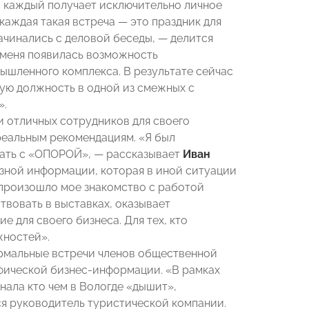
, каждый получает исключительно личное
 каждая такая встреча — это праздник для
ачинались с деловой беседы, — делится
у меня появилась возможность
ышленного комплекса. В результате сейчас
ую должность в одной из смежных с
».
и отличных сотрудников для своего
реальным рекомендациям. «Я был
чать с «ОПОРОЙ», — рассказывает
Иван
езной информации, которая в иной ситуации
 произошло мое знакомство с работой
твовать в выставках, оказывает
 для своего бизнеса. Для тех, кто
жностей».
ормальные встречи членов общественной
фической бизнес-информации. «В рамках
нала кто чем в Вологде «дышит»,
ся руководитель туристической компании.