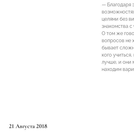
— Благодаря 
возможностях
целями без в
знакомства с
О том же гов
вопросов не х
бывает сложно
кого учиться,
лучше, и они
находим вари
21 Августа 2018