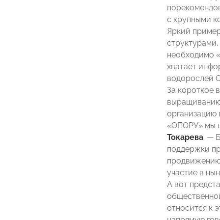
порекомендов
с крупными ко
Яркий пример
структурами,
необходимо «
хватает инфо
водорослей О
За короткое 
выращиванию 
организацию 
«ОПОРУ» мы в
Токарева
. — 
поддержки пр
продвижению 
участие в ны
А вот предст
общественной
относится к 
напрямую гов