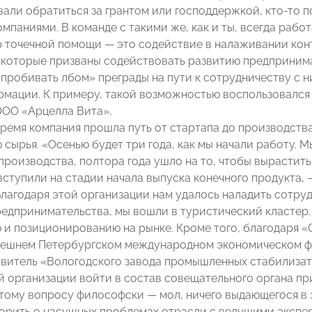
али обратиться за грантом или господдержкой, кто-то 
мпаниями. В команде с такими же, как и ты, всегда работа
 точечной помощи — это содействие в налаживании кон
 которые призваны содействовать развитию предпринимат
пробивать лбом» преграды на пути к сотрудничеству с ни
рмации. К примеру, такой возможностью воспользовался
ОО «Арцелла Вита».
время компания прошла путь от стартапа до производст
сырья. «Осенью будет три года, как мы начали работу. 
производства, полтора года ушло на то, чтобы вырастить
ступили на стадии начала выпуска конечного продукта, 
Благодаря этой организации нам удалось наладить сотр
едпринимательства, мы вошли в туристический кластер.
и позиционированию на рынке. Кроме того, благодаря 
нешнем Петербургском международном экономическом ф
авитель «Вологодского завода промышленных стабилиза
 организации войти в состав совещательного органа пр
этому вопросу философски — мол, ничего выдающегося в э
орить о насущных проблемах отрасли с ведущими экспе