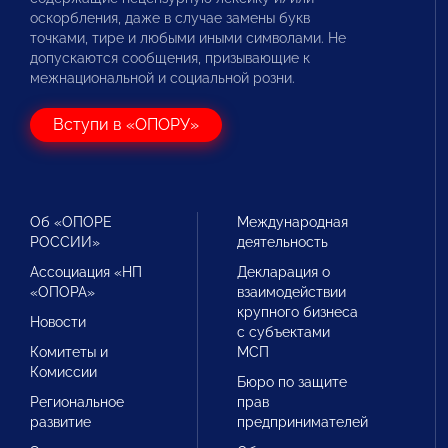
оскорбления, даже в случае замены букв
точками, тире и любыми иными символами. Не
допускаются сообщения, призывающие к
межнациональной и социальной розни.
Вступи в «ОПОРУ»
Об «ОПОРЕ
Международная
РОССИИ»
деятельность
Ассоциация «НП
Декларация о
«ОПОРА»
взаимодействии
крупного бизнеса
Новости
с субъектами
Комитеты и
МСП
Комиссии
Бюро по защите
Региональное
прав
развитие
предпринимателей