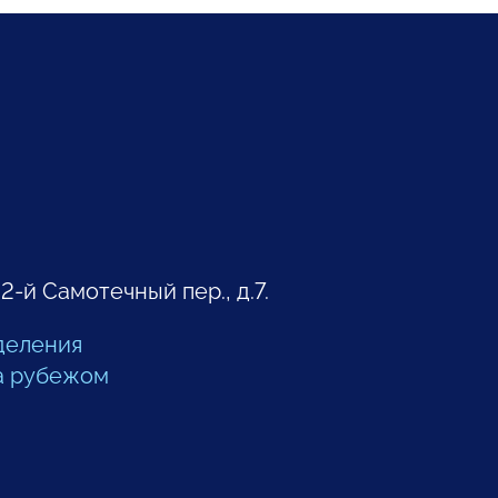
 2-й Самотечный пер., д.7.
деления
а рубежом