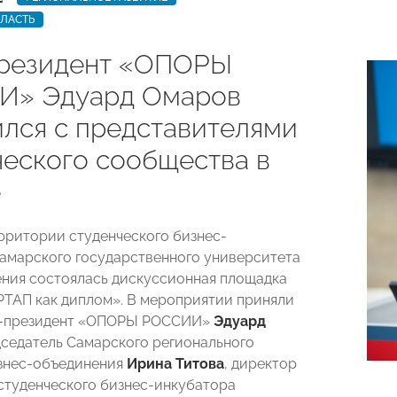
БЛАСТЬ
резидент «ОПОРЫ
И» Эдуард Омаров
ился c представителями
ческого сообщества в
е
ерритории студенческого бизнес-
амарского государственного университета
ния состоялась дискуссионная площадка
РТАП как диплом». В мероприятии приняли
е-президент «ОПОРЫ РОССИИ»
Эдуард
дседатель Самарского регионального
знес-объединения
Ирина Титова
, директор
студенческого бизнес-инкубатора