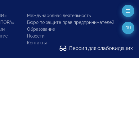
ИИ»
Международная деятельность
ОПОРА»
Бюро по защите прав предпринимателей
RU
ии
Образование
итие
Новости
Контакты
Версия для слабовидящих