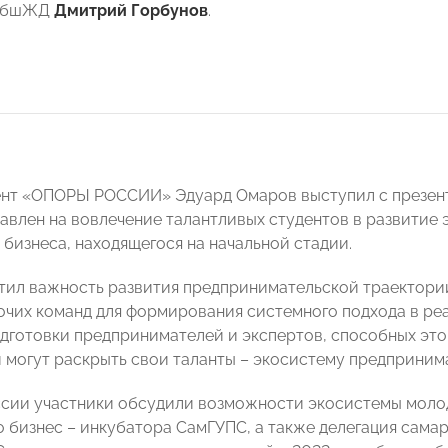
 КбшЖД
Дмитрий Горбунов
.
нт «ОПОРЫ РОССИИ» Эдуард Омаров выступил с презент
авлен на вовлечение талантливых студентов в развитие
 бизнеса, находящегося на начальной стадии.
тил важность развития предпринимательской траектории
очих команд для формирования системного подхода в реа
дготовки предпринимателей и экспертов, способных этом
ни могут раскрыть свои таланты – экосистему предприним
ссии участники обсудили возможности экосистемы моло
о бизнес – инкубатора СамГУПС, а также делегация самар