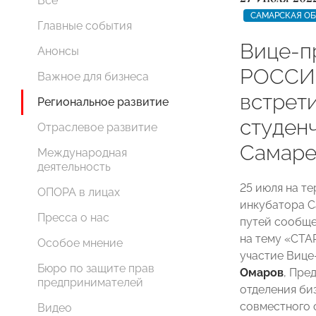
Все
САМАРСКАЯ О
Главные события
Вице-п
Анонсы
РОССИ
Важное для бизнеса
встрет
Региональное развитие
студен
Отраслевое развитие
Самар
Международная
деятельность
25 июля на т
ОПОРА в лицах
инкубатора С
Пресса о нас
путей сообще
на тему «СТА
Особое мнение
участие Виц
Бюро по защите прав
Омаров
, Пре
предпринимателей
отделения би
совместного 
Видео