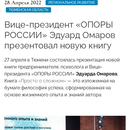
28 Апреля 2022
РЕГИОНАЛЬНОЕ РАЗВИТИЕ
ТЮМЕНСКАЯ ОБЛАСТЬ
Вице-президент «ОПОРЫ
РОССИИ» Эдуард Омаров
презентовал новую книгу
27 апреля в
Тюмени
состоялась презентация новой
книги предпринимателя, психоло
га и В
ице-
президент
а «ОПОРЫ
РОССИИ»
Эдуарда Омарова
.
Книга
«Просто о сложном»
—
это изложенная на
бумаге философия успеха, сформ
и
рованная на
основе жизненного опыта и знаний автора.