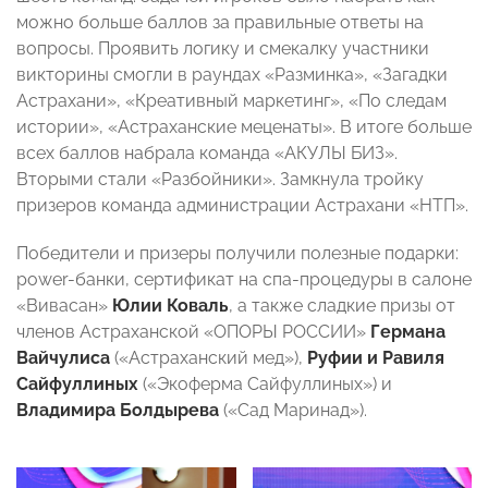
можно больше баллов за правильные ответы на
вопросы. Проявить логику и смекалку участники
викторины смогли в раундах «Разминка», «Загадки
Астрахани», «Креативный маркетинг», «По следам
истории», «Астраханские меценаты». В итоге больше
всех баллов набрала команда «АКУЛЫ БИЗ».
Вторыми стали «Разбойники». Замкнула тройку
призеров команда администрации Астрахани «НТП».
Победители и призеры получили полезные подарки:
power-банки, сертификат на спа-процедуры в салоне
«Вивасан»
Юлии Коваль
, а также сладкие призы от
членов Астраханской «ОПОРЫ РОССИИ»
Германа
Вайчулиса
(«Астраханский мед»),
Руфии и Равиля
Сайфуллиных
(«Экоферма Сайфуллиных») и
Владимира Болдырева
(«Сад Маринад»).