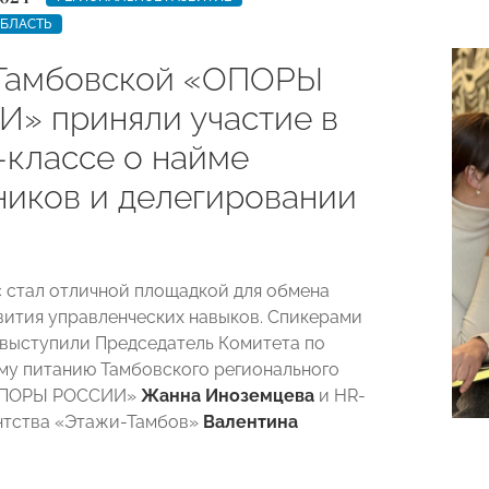
ОБЛАСТЬ
Тамбовской «ОПОРЫ
» приняли участие в
-классе о найме
ников и делегировании
 стал отличной площадкой для обмена
вития управленческих навыков. Спикерами
выступили Председатель Комитета по
у питанию Тамбовского регионального
«ОПОРЫ РОССИИ»
Жанна Иноземцева
и HR-
нтства «Этажи-Тамбов»
Валентина