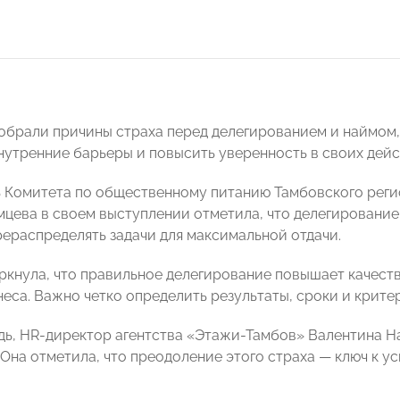
обрали причины страха перед делегированием и наймом, 
нутренние барьеры и повысить уверенность в своих дейс
 Комитета по общественному питанию Тамбовского ре
цева в своем выступлении отметила, что делегировани
рераспределять задачи для максимальной отдачи.
ркнула, что правильное делегирование повышает качест
еса. Важно четко определить результаты, сроки и критер
дь, HR-директор агентства «Этажи-Тамбов» Валентина Н
 Она отметила, что преодоление этого страха — ключ к 