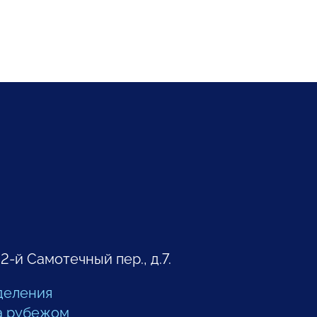
 2-й Самотечный пер., д.7.
деления
а рубежом