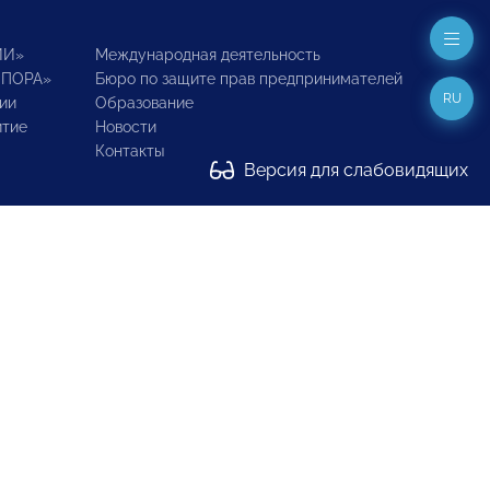
ИИ»
Международная деятельность
ОПОРА»
Бюро по защите прав предпринимателей
RU
ии
Образование
итие
Новости
Контакты
Версия для слабовидящих