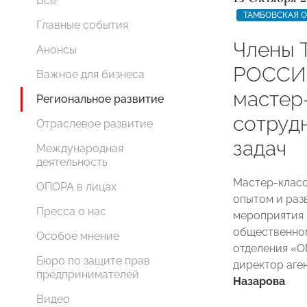
Все
ТАМБОВСКАЯ 
Главные события
Члены 
Анонсы
РОССИИ
Важное для бизнеса
мастер
Региональное развитие
сотруд
Отраслевое развитие
задач
Международная
деятельность
Мастер-класс
ОПОРА в лицах
опытом и раз
Пресса о нас
мероприятия 
общественном
Особое мнение
отделения 
Бюро по защите прав
директор аге
предпринимателей
Назарова
.
Видео