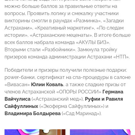
можно больше баллов за правильные ответы на
вопросы. Проявить логику и смекалку участники
викторины смогли в раундах «Разминка», «Загадки
Астрахани», «Креативный маркетинг», «По следам
истории», «Астраханские меценаты». В итоге больше
всех баллов набрала команда «АКУЛЫ БИЗ».
Вторыми стали «Разбойники». Замкнула тройку
призеров команда администрации Астрахани «НТП».
Победители и призеры получили полезные подарки:
power-банки, сертификат на спа-процедуры в салоне
«Вивасан»
Юлии Коваль
, а также сладкие призы от
членов Астраханской «ОПОРЫ РОССИИ»
Германа
Вайчулиса
(«Астраханский мед»),
Руфии и Равиля
Сайфуллиных
(«Экоферма Сайфуллиных») и
Владимира Болдырева
(«Сад Маринад»).