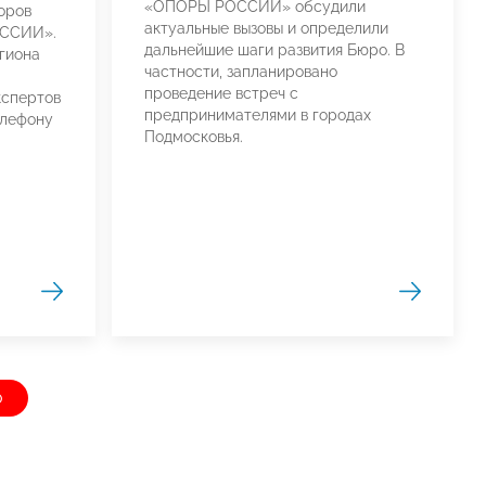
«ОПОРЫ РОССИИ» обсудили
оров
актуальные вызовы и определили
ОССИИ».
дальнейшие шаги развития Бюро. В
гиона
частности, запланировано
проведение встреч с
кспертов
предпринимателями в городах
елефону
Подмосковья.
о