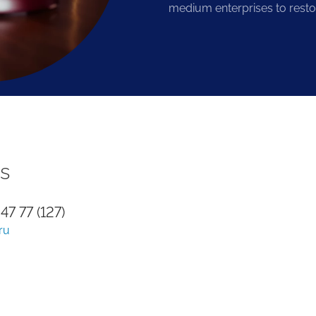
medium enterprises to restore
s
 47 77 (127)
ru