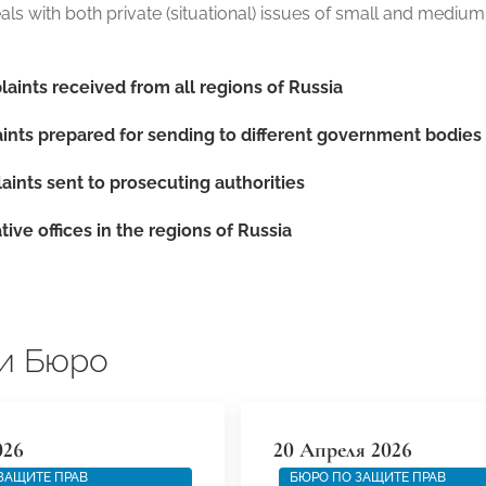
ls with both private (situational) issues of small and mediu
aints received from all regions of Russia
nts prepared for sending to different government bodies
aints sent to prosecuting authorities
ive offices in the regions of Russia
и Бюро
026
20 Апреля 2026
ЗАЩИТЕ ПРАВ
БЮРО ПО ЗАЩИТЕ ПРАВ