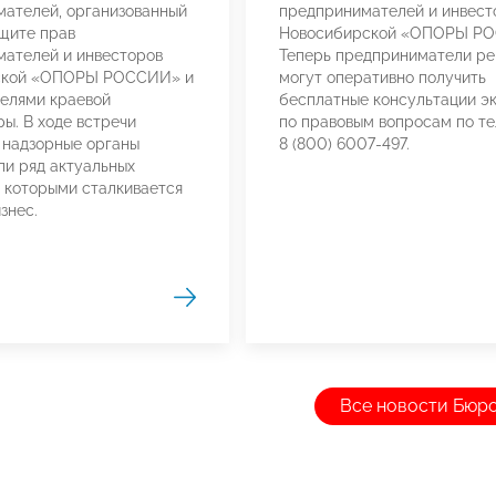
ателей, организованный
предпринимателей и инвест
щите прав
Новосибирской «ОПОРЫ Р
ателей и инвесторов
Теперь предприниматели ре
ской «ОПОРЫ РОССИИ» и
могут оперативно получить
елями краевой
бесплатные консультации э
ы. В ходе встречи
по правовым вопросам по т
 надзорные органы
8 (800) 6007-497.
и ряд актуальных
с которыми сталкивается
знес.
Все новости Бюр