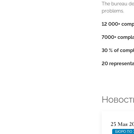
The bureau dea
problems.
12 000+ compl
7000+ complai
30 % of compl
20 representat
Новост
25 Мая 2
БЮРО ПО 