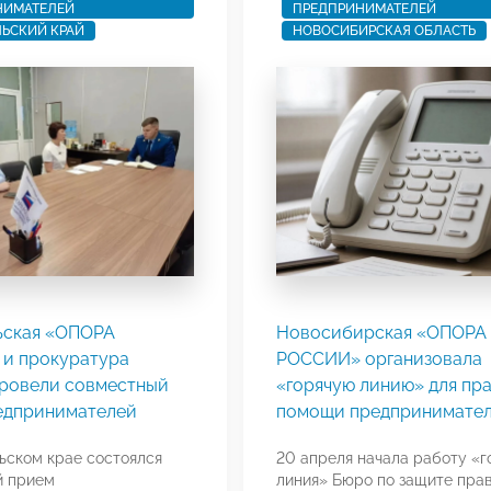
НИМАТЕЛЕЙ
ПРЕДПРИНИМАТЕЛЕЙ
ЬСКИЙ КРАЙ
НОВОСИБИРСКАЯ ОБЛАСТЬ
ьская «ОПОРА
Новосибирская «ОПОРА
и прокуратура
РОССИИ» организовала
провели совместный
«горячую линию» для пр
едпринимателей
помощи предпринимате
ьском крае состоялся
20 апреля начала работу «г
й прием
линия» Бюро по защите пра