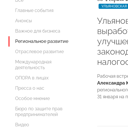
Все
УЛЬЯНОВСКАЯ
Главные события
Ульяно
Анонсы
вырабо
Важное для бизнеса
улучше
Региональное развитие
законо
Отраслевое развитие
налого
Международная
деятельность
Рабочая вст
ОПОРА в лицах
Александра 
Пресса о нас
регионально
31 января на
Особое мнение
Бюро по защите прав
предпринимателей
Видео