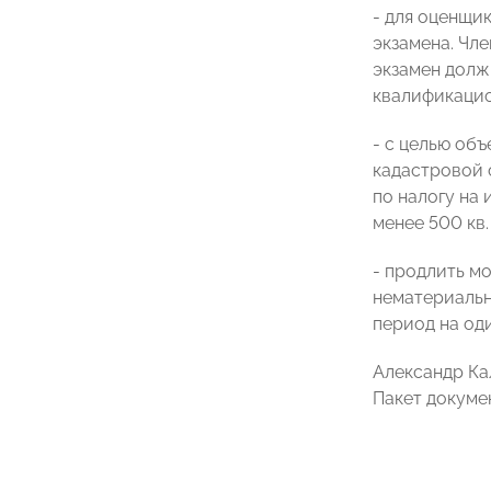
- для оценщи
экзамена. Чл
экзамен долж
квалификацио
- с целью об
кадастровой 
по налогу на
менее 500 кв.
- продлить м
нематериальн
период на оди
Александр Ка
Пакет докуме