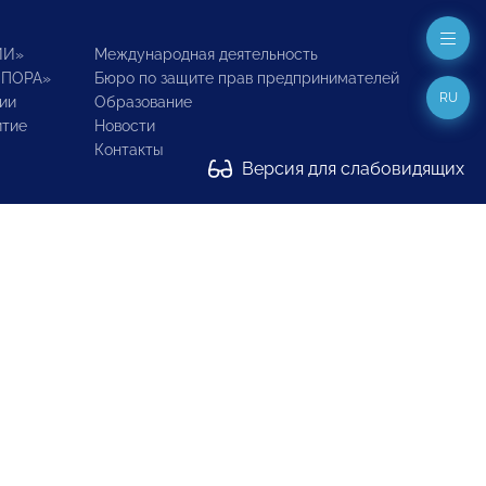
ИИ»
Международная деятельность
ОПОРА»
Бюро по защите прав предпринимателей
RU
ии
Образование
итие
Новости
Контакты
Версия для слабовидящих