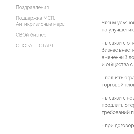
Поздравления
Поддержка МСП.
Члены ульяно
Антикризисные меры
по улучшению
СВОй бизнес
- в связи с о
ОПОРА — СТАРТ
бизнес внест
вмененный до
и общества с
- поднять ог
торговой пло
- в связи с 
продлить отс
требований п
- при догово