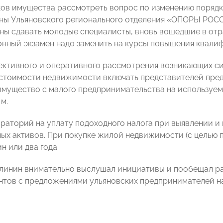
ков имущества рассмотреть вопрос по изменению поряд
ены Ульяновского регионального отделения «ОПОРЫ РОС
ны сдавать молодые специалисты, вновь вошедшие в отра
нный экзамен надо заменить на курсы повышения квали
ъективного и оперативного рассмотрения возникающих с
стоимости недвижимости включать представителей пред
 имущество с малого предпринимательства на использу
 м.
ораторий на уплату подоходного налога при выявлении и
ых активов. При покупке жилой недвижимости (с целью 
н или два года.
линин внимательно выслушал инициативы и пообещал ра
нтов с предложениями ульяновских предпринимателей 