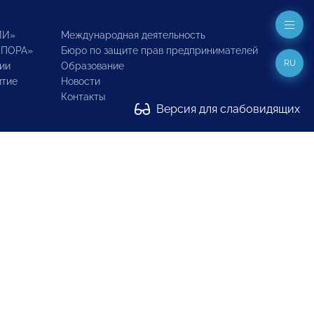
ИИ»
Международная деятельность
ОПОРА»
Бюро по защите прав предпринимателей
RU
ии
Образование
итие
Новости
Контакты
Версия для слабовидящих