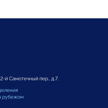
 2-й Самотечный пер., д.7.
деления
а рубежом