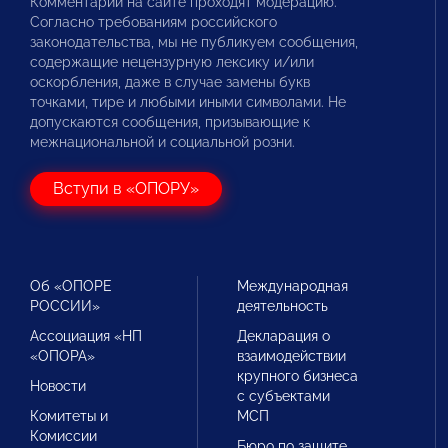
Комментарии на сайте проходят модерацию.
Согласно требованиям российского
законодательства, мы не публикуем сообщения,
содержащие нецензурную лексику и/или
оскорбления, даже в случае замены букв
точками, тире и любыми иными символами. Не
допускаются сообщения, призывающие к
межнациональной и социальной розни.
Вступи в «ОПОРУ»
Об «ОПОРЕ
Международная
РОССИИ»
деятельность
Ассоциация «НП
Декларация о
«ОПОРА»
взаимодействии
крупного бизнеса
Новости
с субъектами
Комитеты и
МСП
Комиссии
Бюро по защите