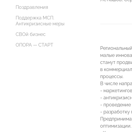
Поздравления
Поддержка МСП.
Антикризисные меры
СВОй бизнес
ОПОРА — СТАРТ
Региональный
малые иннова
станут продв
в коммерциал
процессы.
В числе напр
- маркетинго
- антикризис
- проведение
- разработку
Предпринимат
оптимизации.