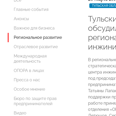
Все
ТУЛЬСКАЯ ОБЛ
Главные события
Тульск
Анонсы
обсуди
Важное для бизнеса
регион
Региональное развитие
инжини
Отраслевое развитие
Международная
В региональн
деятельность
стратегическ
ОПОРА в лицах
центра инжин
под председа
Пресса о нас
предпринимат
Особое мнение
Татьяны Лапа
поддержки пр
Бюро по защите прав
работе приня
предпринимателей
отделения «
Видео
Летюшов, Сер