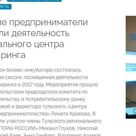
АСТЬ
ие предприниматели
ли деятельность
ального центра
ринга
ом бизнес-инкубаторе состоялась
ая сессия, посвященная деятельности
иринга в 2017 году. Мероприятие прошло
тельством председателя комитета по
ельству и потребительскому рынку
евой и директора тульского «Центра
едпринимательства» Рината Крюкова. В
ли участие члены Тульского регионального
ОПОРЫ РОССИИ» Михаил Глухов, Николай
гей Баев, Анна Гемберг, Владимир Адамов.