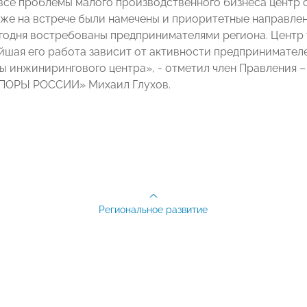
 все проблемы малого производственного бизнеса центр
 уже на встрече были намечены и приоритетные направлен
егодня востребованы предпринимателями региона. Центр 
ейшая его работа зависит от активности предпринимателе
ры инжинирингового центра», - отметил член Правления –
ОПОРЫ РОССИИ» Михаил Глухов.
Региональное развитие