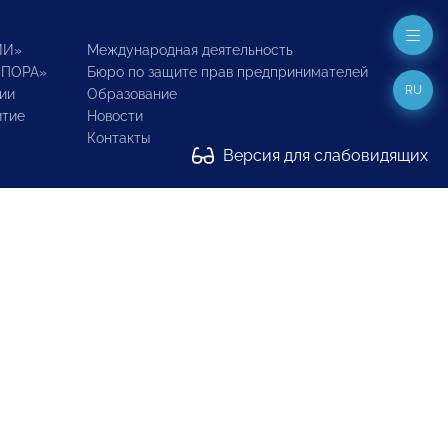
ИИ»
Международная деятельность
ОПОРА»
Бюро по защите прав предпринимателей
RU
ии
Образование
итие
Новости
Контакты
Версия для слабовидящих