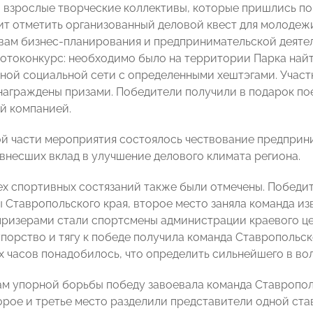
 и взрослые творческие коллективы, которые пришлись п
ит отметить организованный деловой квест для молодежи
вам бизнес-планирования и предпринимательской деятел
отоконкурс: необходимо было на территории Парка найт
тной социальной сети с определенными хештэгами. Учас
награждены призами. Победители получили в подарок по
й компанией.
й части мероприятия состоялось чествование предприн
 внесших вклад в улучшение делового климата региона.
ех спортивных состязаний также были отмечены. Победи
 Ставропольского края, второе место заняла команда из
ризерами стали спортсмены администрации краевого цен
упорство и тягу к победе получила команда Ставрополь
х часов понадобилось, что определить сильнейшего в во
ам упорной борьбы победу завоевала команда Ставропо
рое и третье место разделили представители одной ст