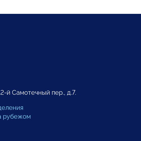
 2-й Самотечный пер., д.7.
деления
а рубежом