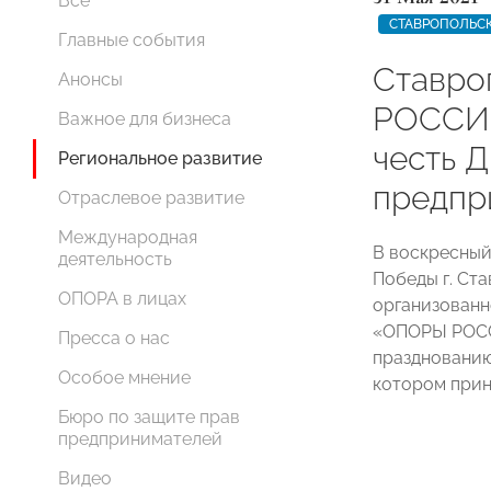
Все
СТАВРОПОЛЬС
Главные события
Ставро
Анонсы
РОССИИ
Важное для бизнеса
честь Д
Региональное развитие
предпр
Отраслевое развитие
Международная
В воскресный 
деятельность
Победы г. Ст
ОПОРА в лицах
организованн
«ОПОРЫ РОСС
Пресса о нас
празднованию
Особое мнение
котором прин
Бюро по защите прав
предпринимателей
Видео