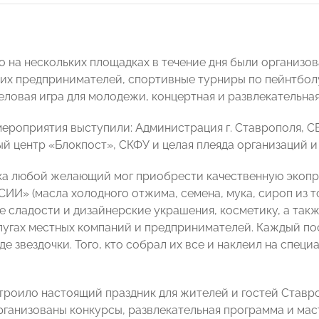
 на нескольких площадках в течение дня были организо
их предпринимателей, спортивные турниры по пейнтболу
деловая игра для молодежи, концертная и развлекательна
ероприятия выступили: Администрация г. Ставрополя, С
й центр «Блокпост», СКФУ и целая плеяда организаций 
ка любой желающий мог приобрести качественную экоп
И» (масла холодного отжима, семена, мука, сироп из т
 сладости и дизайнерские украшения, косметику, а та
лугах местных компаний и предпринимателей. Каждый по
де звездочки. Того, кто собрал их все и наклеил на спе
троило настоящий праздник для жителей и гостей Ставро
рганизованы конкурсы, развлекательная программа и мас