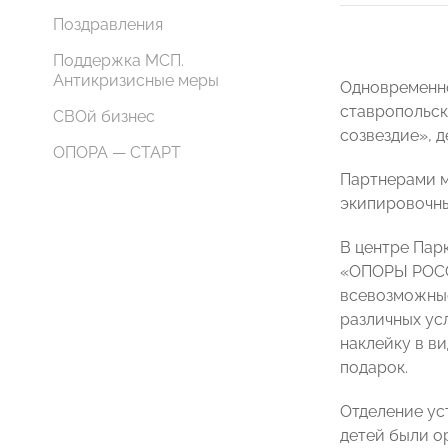
Поздравления
Поддержка МСП.
Антикризисные меры
Одновременно
ставропольск
СВОй бизнес
созвездие», 
ОПОРА — СТАРТ
Партнерами м
экипировочны
В центре Пар
«ОПОРЫ РОССИ
всевозможные
различных ус
наклейку в ви
подарок.
Отделение ус
детей были о