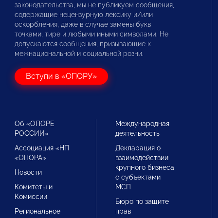
законодательства, мы не публикуем сообщения,
содержащие нецензурную лексику и/или
оскорбления, даже в случае замены букв
точками, тире и любыми иными символами. Не
допускаются сообщения, призывающие к
межнациональной и социальной розни.
Вступи в «ОПОРУ»
Об «ОПОРЕ
Международная
РОССИИ»
деятельность
Ассоциация «НП
Декларация о
«ОПОРА»
взаимодействии
крупного бизнеса
Новости
с субъектами
Комитеты и
МСП
Комиссии
Бюро по защите
Региональное
прав