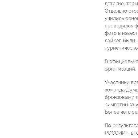
детские, так
Отдельно сто
учились осно
проводился ф
фото в извес
лайков были 
туристическо
В официально
организаций,
Участники вс
команда Думы
бронзовыми п
симпатий за 
Более четыре
По результат
РОССИИ», вто