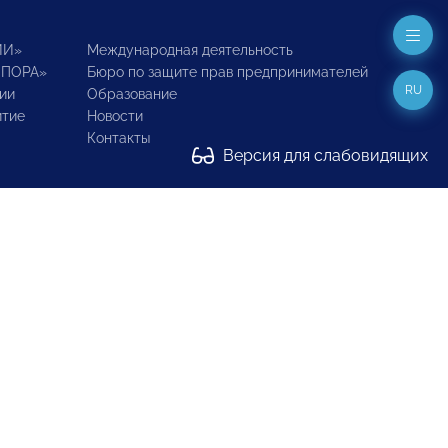
ИИ»
Международная деятельность
ОПОРА»
Бюро по защите прав предпринимателей
RU
ии
Образование
итие
Новости
Контакты
Версия для слабовидящих