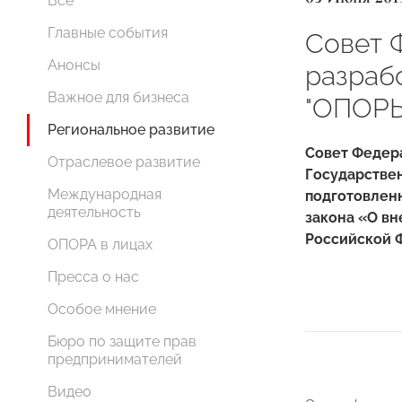
Все
Главные события
Совет 
Анонсы
разраб
Важное для бизнеса
"ОПОР
Региональное развитие
Совет Федер
Отраслевое развитие
Государстве
Международная
подготовлен
деятельность
закона «О в
Российской Ф
ОПОРА в лицах
Пресса о нас
Особое мнение
Бюро по защите прав
предпринимателей
Видео