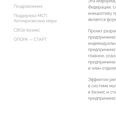
Эта информац
Поздравления
Федерации, с
инициативу п
Поддержка МСП.
является фор
Антикризисные меры
СВОй бизнес
Проект разра
предпринимат
ОПОРА — СТАРТ
индивидуальн
предпринимат
главное, осв
предпринимат
и член отдел
Эффектом рег
в системе ма
в бизнес и с
предпринимат