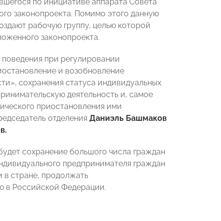
явшегося по инициативе аппарата Совета
ого законопроекта.
Помимо этого данную
оздают рабочую группу, целью которой
ложенного законопроекта.
л поведения при регулировании
риостановление и возобновление
ти», сохранения статуса индивидуальных
ринимательскую деятельность и, самое
тического приостановления ими
редседатель отделения
Даниэль Башмаков
в.
будет сохранение большого числа граждан
индивидуального предпринимателя граждан
и в стране, продолжать
ю в Российской Федерации.