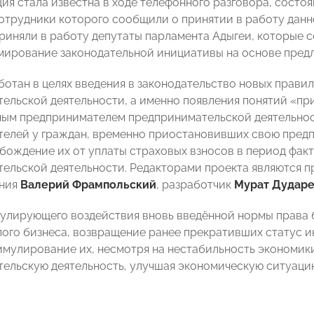
ия стала известна в ходе телефонного разговора, состо
отрудники которого сообщили о принятии в работу данн
риняли в работу депутаты парламента Адыгеи, которые с
мирование законодательной инициативы на основе пред
ботан в целях введения в законодательство новых прави
ельской деятельности, а именно появления понятий «п
ым предпринимателем предпринимательской деятельнос
елей у граждан, временно приостановивших свою предп
обождение их от уплаты страховых взносов в период фак
ельской деятельности. Редакторами проекта являются п
ения
Валерий Фрампольский
, разработчик
Мурат Дударе
улирующего воздействия вновь введённой нормы права 
лого бизнеса, возвращение ранее прекративших статус 
тимулирование их, несмотря на нестабильность экономик
ельскую деятельность, улучшая экономическую ситуаци