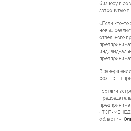
бизнесу в со
затронутые в
«Если кто-то 
новых реалия
отдельного п
предпринимат
индивидуальн
предпринимат
В завершении
розыгрыш при
Гостями встр
Председатель
предпринима
«ТОП-МЕНЕД
области»
Юли