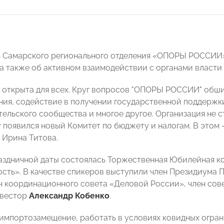
ь Самарского регионального отделения «ОПОРЫ РОССИ
 а также об активном взаимодействии с органами власти
 открыта для всех. Круг вопросов "ОПОРЫ РОССИИ" обши
ия, содействие в получении государственной поддержки
ельского сообщества и многое другое. Организация не ст
 появился новый Комитет по бюджету и налогам. В этом
 Ирина Титова.
аздничной даты состоялась Торжественная Юбилейная ко
ость». В качестве спикеров выступили член Президиу
ен координационного совета «Деловой России», член сов
нвестор
Александр Кобенко
.
 импортозамещение, работать в условиях ковидных огран