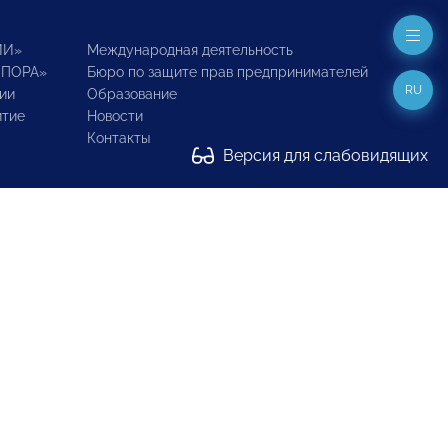
ИИ»
Международная деятельность
ОПОРА»
Бюро по защите прав предпринимателей
RU
ии
Образование
итие
Новости
Контакты
Версия для слабовидящих