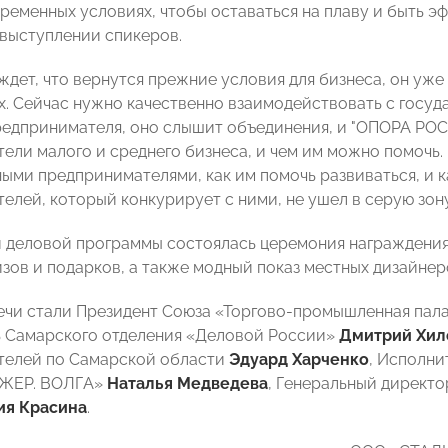
временных условиях, чтобы оставаться на плаву и быть 
 выступлении спикеров.
ждет, что вернутся прежние условия для бизнеса, он уже
х. Сейчас нужно качественно взаимодействовать с госуд
редпринимателя, оно слышит объединения, и "ОПОРА РОС
ели малого и среднего бизнеса, и чем им можно помочь.
ыми предпринимателями, как им помочь развиваться, и ка
елей, который конкурирует с ними, не ушел в серую зону
 деловой программы состоялась церемония награжден
зов и подарков, а также модный показ местных дизайнер
ечи стали Президент Союза «Торгово-промышленная пал
 Самарского отделения «Деловой России»
Дмитрий Хил
телей по Самарской области
Эдуард Харченко
, Исполн
ЖЕР. ВОЛГА»
Наталья Медведева
, Генеральный директ
я Красина
.