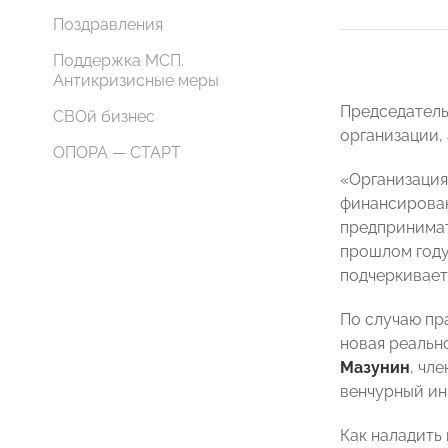
Поздравления
Поддержка МСП.
Антикризисные меры
Председател
СВОй бизнес
организации,
ОПОРА — СТАРТ
«Организация
финансирован
предпринимат
прошлом году
подчеркивает
По случаю пр
новая реальн
Мазунин
, чл
венчурный и
Как наладить