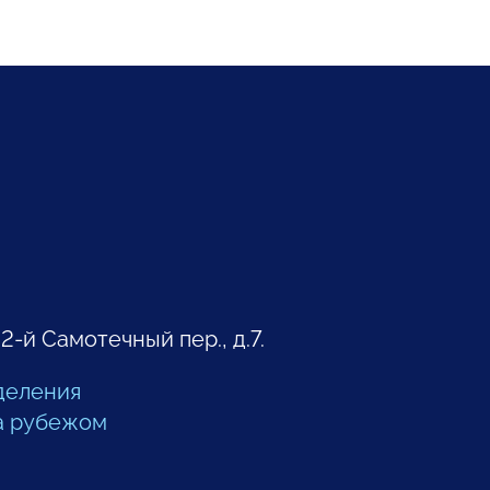
 2-й Самотечный пер., д.7.
деления
а рубежом