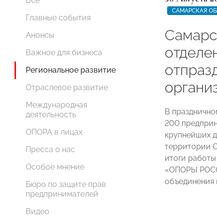
Все
САМАРСКАЯ О
Главные события
Самарс
Анонсы
отдел
Важное для бизнеса
отпраз
Региональное развитие
органи
Отраслевое развитие
Международная
В празднично
деятельность
200 предприн
ОПОРА в лицах
крупнейших д
территории С
Пресса о нас
итоги работы
Особое мнение
«ОПОРЫ РОССИ
объединения 
Бюро по защите прав
предпринимателей
Видео