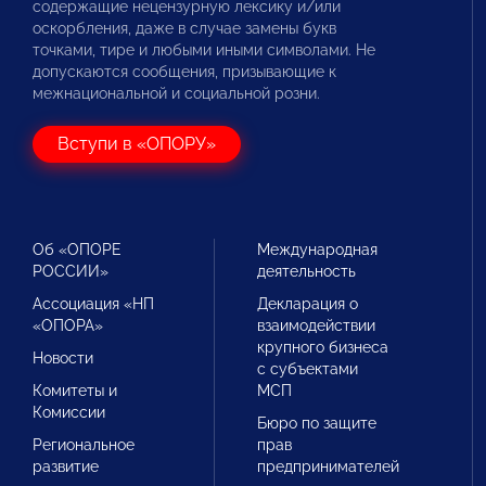
содержащие нецензурную лексику и/или
оскорбления, даже в случае замены букв
точками, тире и любыми иными символами. Не
допускаются сообщения, призывающие к
межнациональной и социальной розни.
Вступи в «ОПОРУ»
Об «ОПОРЕ
Международная
РОССИИ»
деятельность
Ассоциация «НП
Декларация о
«ОПОРА»
взаимодействии
крупного бизнеса
Новости
с субъектами
Комитеты и
МСП
Комиссии
Бюро по защите
Региональное
прав
развитие
предпринимателей