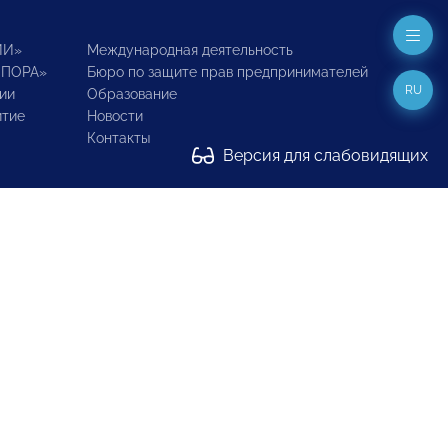
ИИ»
Международная деятельность
ОПОРА»
Бюро по защите прав предпринимателей
RU
ии
Образование
итие
Новости
Контакты
Версия для слабовидящих