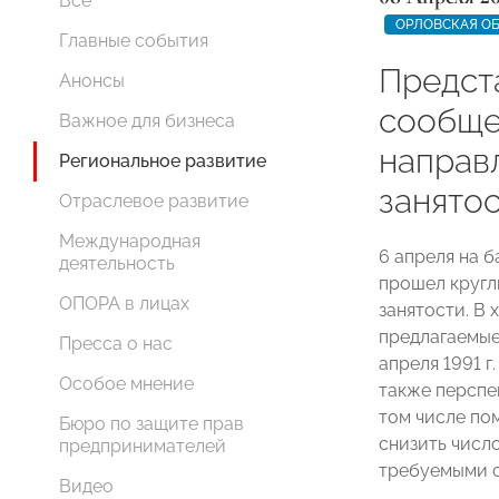
Все
ОРЛОВСКАЯ О
Главные события
Предст
Анонсы
сообще
Важное для бизнеса
направ
Региональное развитие
занятос
Отраслевое развитие
Международная
6 апреля на 
деятельность
прошел кругл
ОПОРА в лицах
занятости. В
предлагаемые
Пресса о нас
апреля 1991 г
Особое мнение
также перспе
том числе по
Бюро по защите прав
снизить числ
предпринимателей
требуемыми 
Видео