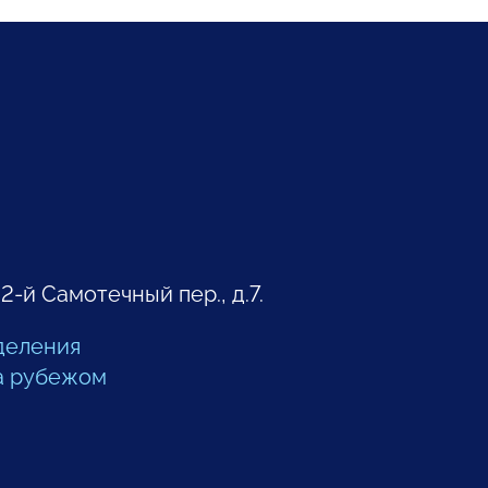
 2-й Самотечный пер., д.7.
деления
а рубежом