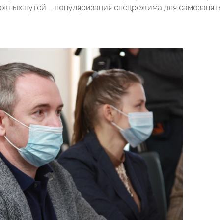
ожных путей – популяризация спецрежима для самозанят