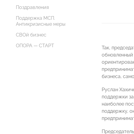
Поздравления
Поддержка МСП.
Антикризисные меры
СВОй бизнес
ОПОРА — СТАРТ
Так, председ
обновленный 
ориентирован
предпринимат
бизнеса, сам
Руслан Хахич
поддержки за
наиболее пос
поддержку, он
предпринимат
Председатель