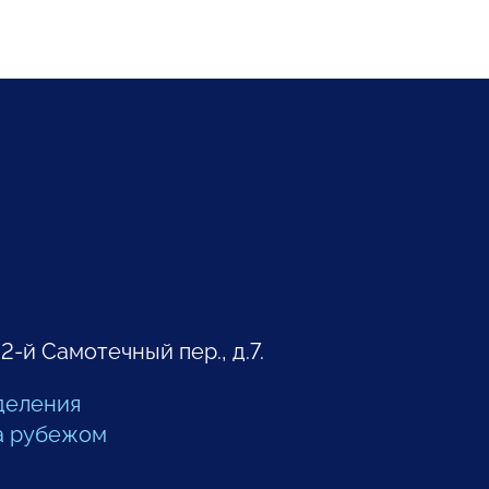
 2-й Самотечный пер., д.7.
деления
а рубежом