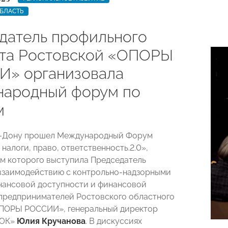
БЛАСТЬ
датель профильного
та Ростовской «ОПОРЫ
» организовала
ародный форум по
м
а-Дону прошел Международный Форум
 налоги, право, ответственность.2.0»,
м которого выступила Председатель
взаимодействию с контрольно-надзорными
нансовой доступности и финансовой
предпринимателей Ростовского областного
ОПОРЫ РОССИИ», генеральный директор
 ЮК»
Юлия Кручанова
. В дискуссиях