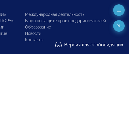
ИИ»
Международная деятельность
ОПОРА»
Бюро по защите прав предпринимателей
RU
ии
Образование
итие
Новости
Контакты
Версия для слабовидящих