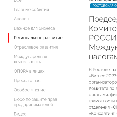
Все
РОСТОВСКАЯ О
Главные события
Предсе
Анонсы
Комите
Важное для бизнеса
РОССИИ
Региональное развитие
Междун
Отраслевое развитие
налога
Международная
деятельность
В Ростове-н
ОПОРА в лицах
«Бизнес 2023:
Пресса о нас
организаторо
Комитета по 
Особое мнение
органами, фи
Бюро по защите прав
грамотности 
предпринимателей
отделения «
«Консалтинг
Видео