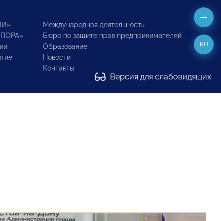
ИИ»
Международная деятельность
ОПОРА»
Бюро по защите прав предпринимателей
RU
ии
Образование
итие
Новости
Контакты
Версия для слабовидящих