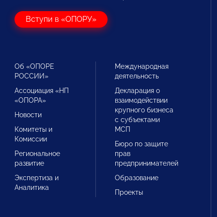
Вступи в «ОПОРУ»
Об «ОПОРЕ
Международная
РОССИИ»
деятельность
Ассоциация «НП
Декларация о
«ОПОРА»
взаимодействии
крупного бизнеса
Новости
с субъектами
Комитеты и
МСП
Комиссии
Бюро по защите
Региональное
прав
развитие
предпринимателей
Экспертиза и
Образование
Аналитика
Проекты