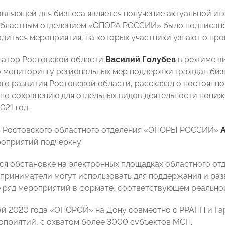
вляющей для бизнеса является получение актуальной ин
областным отделением «ОПОРА РОССИИ» было подписано
одиться мероприятия, на которых участники узнают о пр
натор Ростовской области
Василий Голубев
в режиме в
 мониторингу региональных мер поддержки граждан биз
го развития Ростовской области, рассказал о постоянн
по сохранению для отдельных видов деятельности пониж
021 год.
ь Ростовского областного отделения «ОПОРЫ РОССИИ»
оприятий подчеркну:
я обстановке на электронных площадках областного от
приниматели могут использовать для поддержания и раз
 ряд мероприятий в формате, соответствующем реально
май 2020 года «ОПОРОЙ» на Дону совместно с РРАПП и 
оприятий, с охватом более 3000 субъектов МСП.