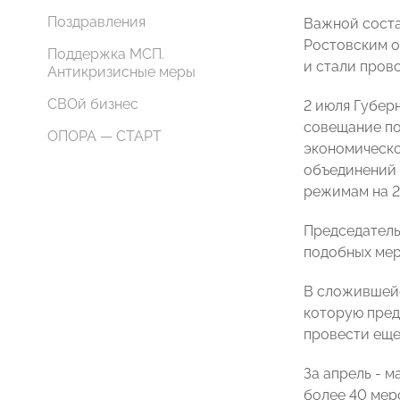
Поздравления
Важной соста
Ростовским 
Поддержка МСП.
и стали пров
Антикризисные меры
СВОй бизнес
2 июля Губер
совещание по
ОПОРА — СТАРТ
экономическо
объединений 
режимам на 2
Председател
подобных мер
В сложившейс
которую пред
провести еще
За апрель - 
более 40 мер