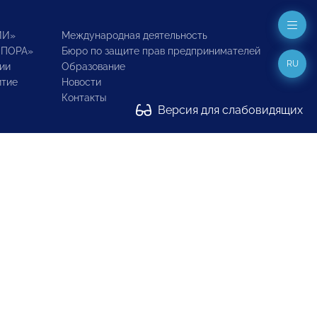
ИИ»
Международная деятельность
ОПОРА»
Бюро по защите прав предпринимателей
RU
ии
Образование
итие
Новости
Контакты
Версия для слабовидящих