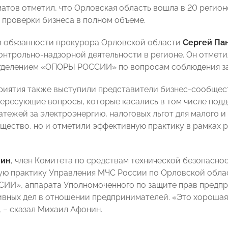
атов отметил, что Орловская область вошла в 20 регион
 проверки бизнеса в полном объеме.
 обязанности прокурора Орловской области
Сергей Па
онтрольно-надзорной деятельности в регионе. Он отмет
делением «ОПОРЫ РОССИИ» по вопросам соблюдения зак
риятия также выступили представители бизнес-сообществ
тересующие вопросы, которые касались в том числе под
тежей за электроэнергию, налоговых льгот для малого и 
ущество, но и отметили эффективную практику в рамках
.
нин
, член Комитета по средствам технической безопас
ю практику Управления МЧС России по Орловской облас
И», аппарата Уполномоченного по защите прав предпр
вных дел в отношении предпринимателей. «Это хорошая 
 – сказал Михаил Афонин.