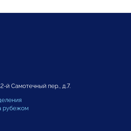
 2-й Самотечный пер., д.7.
деления
а рубежом