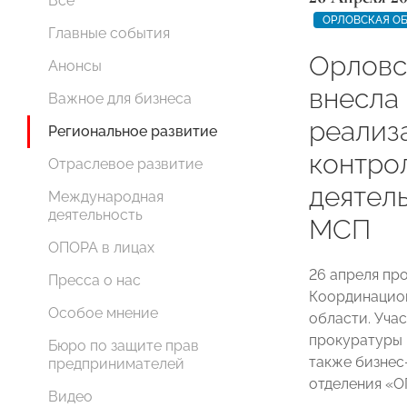
Все
ОРЛОВСКАЯ О
Главные события
Орлов
Анонсы
внесла
Важное для бизнеса
реализ
Региональное развитие
контро
Отраслевое развитие
деятель
Международная
деятельность
МСП
ОПОРА в лицах
26 апреля пр
Пресса о нас
Координацион
Особое мнение
области. Уча
прокуратуры 
Бюро по защите прав
также бизнес
предпринимателей
отделения «
Видео