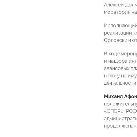
Алексей Долм
моратория на
Исполняющий
реализации к
Орловским от
В ходе мероп
и надзора ин
авансовых пла
налогу на им
деятельности
Михаил Афо
положительну
«ОПОРЫ РОССИ
администрати
продолжена»,