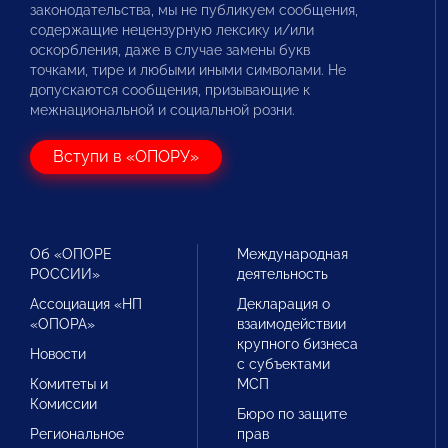
законодательства, мы не публикуем сообщения,
содержащие нецензурную лексику и/или
оскорбления, даже в случае замены букв
точками, тире и любыми иными символами. Не
допускаются сообщения, призывающие к
межнациональной и социальной розни.
Вступи в «ОПОРУ»
Об «ОПОРЕ
Международная
РОССИИ»
деятельность
Ассоциация «НП
Декларация о
«ОПОРА»
взаимодействии
крупного бизнеса
Новости
с субъектами
Комитеты и
МСП
Комиссии
Бюро по защите
Региональное
прав