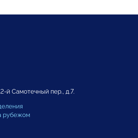
 2-й Самотечный пер., д.7.
деления
а рубежом