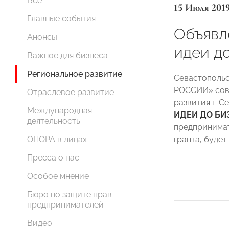
Все
15 Июля 201
Главные события
Объявл
Анонсы
идеи д
Важное для бизнеса
Региональное развитие
Севастополь
РОССИИ» сов
Отраслевое развитие
развития г. 
Международная
ИДЕИ ДО БИ
деятельность
предпринимат
гранта, будет
ОПОРА в лицах
Пресса о нас
Особое мнение
Бюро по защите прав
предпринимателей
Видео