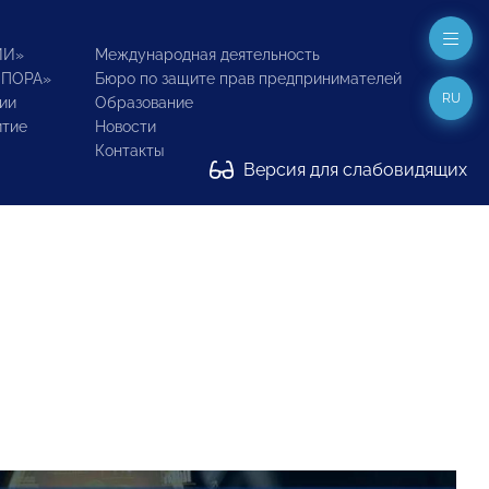
ИИ»
Международная деятельность
ОПОРА»
Бюро по защите прав предпринимателей
RU
ии
Образование
итие
Новости
Контакты
Версия для слабовидящих