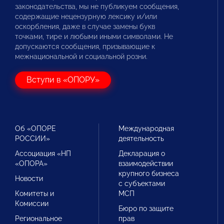
законодательства, мы не публикуем сообщения,
содержащие нецензурную лексику и/или
оскорбления, даже в случае замены букв
точками, тире и любыми иными символами. Не
допускаются сообщения, призывающие к
межнациональной и социальной розни.
Вступи в «ОПОРУ»
Об «ОПОРЕ
Международная
РОССИИ»
деятельность
Ассоциация «НП
Декларация о
«ОПОРА»
взаимодействии
крупного бизнеса
Новости
с субъектами
Комитеты и
МСП
Комиссии
Бюро по защите
Региональное
прав