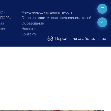
ИИ»
Международная деятельность
ОПОРА»
Бюро по защите прав предпринимателей
RU
ии
Образование
итие
Новости
Контакты
Версия для слабовидящих