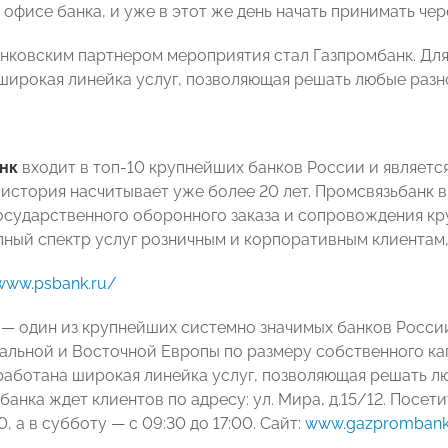
офисе банка, и уже в этот же день начать принимать чер
нковским партнером мероприятия стал Газпромбанк. Для
широкая линейка услуг, позволяющая решать любые разн
нк
входит в топ-10 крупнейших банков России и являетс
 история насчитывает уже более 20 лет. Промсвязьбанк 
осударственного оборонного заказа и сопровождения кр
лный спектр услуг розничным и корпоративным клиентам,
/www.psbank.ru/
— один из крупнейших системно значимых банков России
альной и Восточной Европы по размеру собственного ка
работана широкая линейка услуг, позволяющая решать л
анка ждет клиентов по адресу: ул. Мира, д.15/12. Посет
0, а в субботу — с 09:30 до 17:00. Сайт:
www.gazprombank