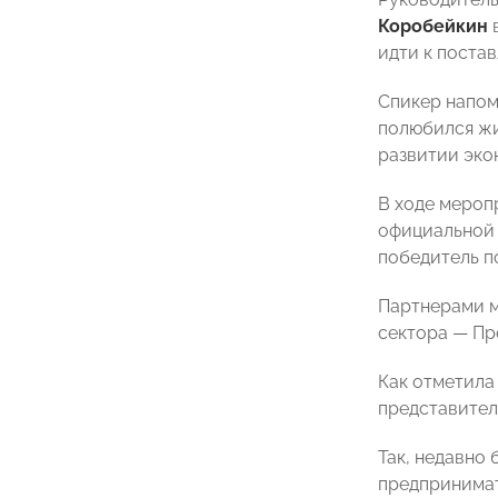
Коробейкин
в
идти к поста
Спикер напом
полюбился жи
развитии эко
В ходе мероп
официальной 
победитель п
Партнерами м
сектора — Пр
Как отметила
представител
Так, недавно
предпринимат