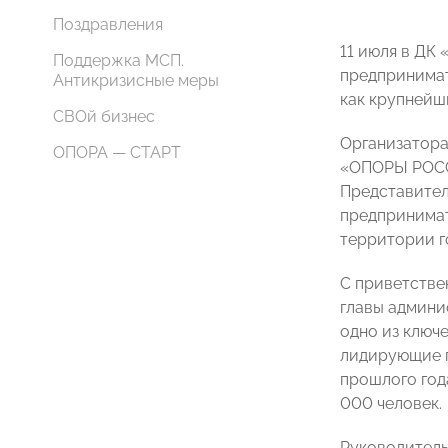
Поздравления
11 июля в ДК
Поддержка МСП.
предпринимат
Антикризисные меры
как крупнейш
СВОй бизнес
Организатора
ОПОРА — СТАРТ
«ОПОРЫ РОССИ
Представител
предпринимат
территории г
С приветстве
главы админ
одно из ключ
лидирующие п
прошлого год
000 человек.
Руководител