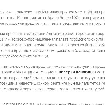
 «Яуза» в подмосковных Мытищах прошел масштабный пр
ельства. Мероприятие собрало более 100 предпринимат
ие городские предприятия, так и представители малого и
ми праздника выступили Администрация городского ок
И», Торгово-промышленная палата городского округа 
и администрации и руководители каждого из бизнес-об
елей и вручили бизнесменам грамоты и благодарственные
ородского округа Мытищи.
нным словом перед предпринимателями выступили предс
истрации Мытищинского района
Валерий Конягин
отмети
евых направлений для городского округа, поэтому уже н
озиции в инвестиционном рейтинге муниципалитетов Мос
а городской округ занял первое место по количеству суб
ь «ОПОРЫ РОССИИ» в Мытищах, член Правления федер