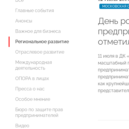
Все
МОСКОВСКАЯ 
Главные события
День р
Анонсы
предпр
Важное для бизнеса
отмети
Региональное развитие
Отраслевое развитие
11 июля в ДК
Международная
масштабный п
деятельность
предпринимат
предпринимат
ОПОРА в лицах
как крупнейш
Пресса о нас
представител
Особое мнение
Бюро по защите прав
предпринимателей
Видео