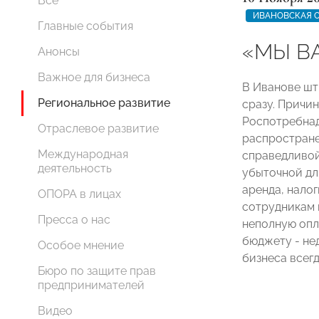
Все
ИВАНОВСКАЯ 
Главные события
«МЫ В
Анонсы
Важное для бизнеса
В Иванове шт
Региональное развитие
сразу. Причи
Роспотребна
Отраслевое развитие
распростране
Международная
справедливой
деятельность
убыточной дл
аренда, налог
ОПОРА в лицах
сотрудникам 
Пресса о нас
неполную опл
бюджету - не
Особое мнение
бизнеса всег
Бюро по защите прав
предпринимателей
Видео