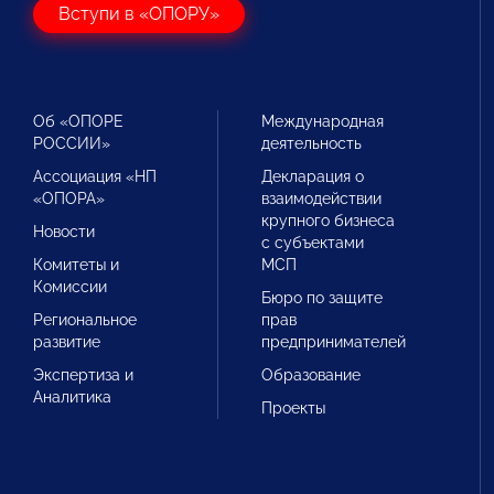
Вступи в «ОПОРУ»
Об «ОПОРЕ
Международная
РОССИИ»
деятельность
Ассоциация «НП
Декларация о
«ОПОРА»
взаимодействии
крупного бизнеса
Новости
с субъектами
Комитеты и
МСП
Комиссии
Бюро по защите
Региональное
прав
развитие
предпринимателей
Экспертиза и
Образование
Аналитика
Проекты