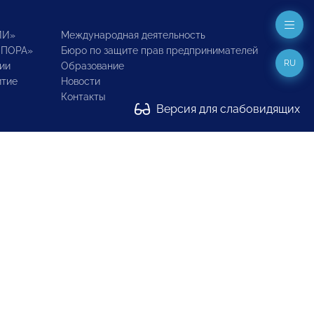
ИИ»
Международная деятельность
ОПОРА»
Бюро по защите прав предпринимателей
RU
ии
Образование
итие
Новости
Контакты
Версия для слабовидящих