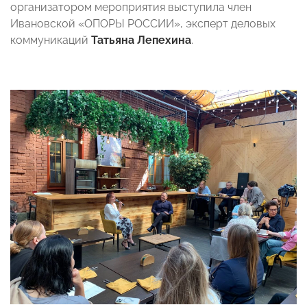
организатором мероприятия выступила член
Ивановской «ОПОРЫ РОССИИ», эксперт деловых
коммуникаций
Татьяна Лепехина
.