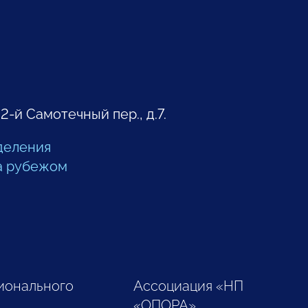
 2-й Самотечный пер., д.7.
деления
а рубежом
ионального
Ассоциация «НП
«ОПОРА»