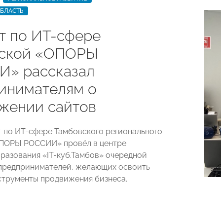
ОБЛАСТЬ
т по ИТ-сфере
вской «ОПОРЫ
» рассказал
инимателям о
жении сайтов
т по ИТ-сфере Тамбовского регионального
ОПОРЫ РОССИИ» провёл в центре
разования «IT-куб.Тамбов» очередной
предпринимателей, желающих освоить
трументы продвижения бизнеса.