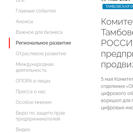
Все
ТАМБОВСКАЯ 
Главные события
Комите
Анонсы
Тамбо
Важное для бизнеса
РОССИИ
Региональное развитие
предпр
Отраслевое развитие
продви
Международная
деятельность
5 мая Комите
ОПОРА в лицах
отделения «
Пресса о нас
цифрового об
воркшоп для 
Особое мнение
цифровые инс
Бюро по защите прав
предпринимателей
Видео