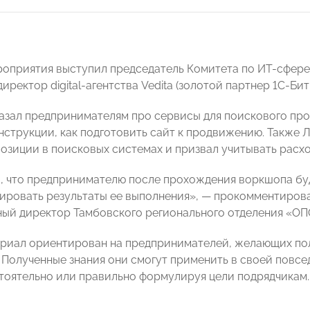
роприятия выступил председатель Комитета по ИТ-сфе
иректор digital-агентства Vedita (золотой партнер 1С-Би
азал предпринимателям про сервисы для поискового пр
инструкции, как подготовить сайт к продвижению. Также 
 позиции в поисковых системах и призвал учитывать рас
, что предпринимателю после прохождения воркшопа бу
ировать результаты ее выполнения», — прокомментиров
ный директор Тамбовского регионального отделения «
риал ориентирован на предпринимателей, желающих пол
 Полученные знания они смогут применить в своей повсе
тоятельно или правильно формулируя цели подрядчикам.