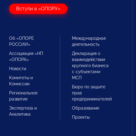
Вступи в «ОПОРУ»
Об «ОПОРЕ
Международная
РОССИИ»
деятельность
Ассоциация «НП
Декларация о
«ОПОРА»
взаимодействии
крупного бизнеса
Новости
с субъектами
Комитеты и
МСП
Комиссии
Бюро по защите
Региональное
прав
развитие
предпринимателей
Экспертиза и
Образование
Аналитика
Проекты