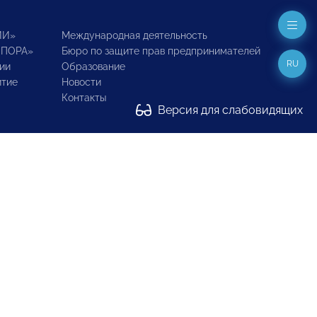
ИИ»
Международная деятельность
ОПОРА»
Бюро по защите прав предпринимателей
RU
ии
Образование
итие
Новости
Контакты
Версия для слабовидящих