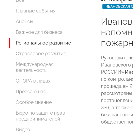
Все
ИВАНОВСКАЯ 
Главные события
Иванов
Анонсы
напомн
Важное для бизнеса
пожарн
Региональное развитие
Отраслевое развитие
Руководитель
Международная
Ивановского 
деятельность
РОССИИ»
Ин
по контрольн
ОПОРА в лицах
прошедшем 23
Пресса о нас
рассмотрены 
постановлени
Особое мнение
336, а также
Бюро по защите прав
безопасности
предпринимателей
общественног
Видео