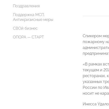
Поздравления
Поддержка МСП.
Антикризисные меры
СВОй бизнес
Спикером ме
ОПОРА — СТАРТ
пожарному на
администрати
предпринимат
«В рамках вс
текущем и 20
ресторанах, 
указанных тр
России по Ив
носит не кар
Инесса Удало