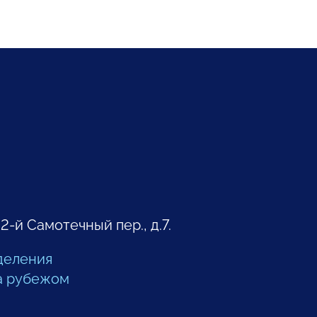
 2-й Самотечный пер., д.7.
деления
а рубежом