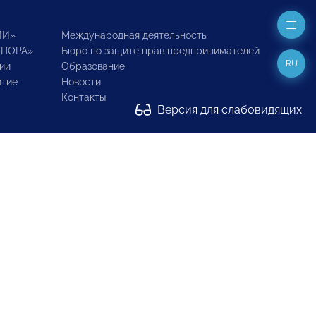
ИИ»
Международная деятельность
ОПОРА»
Бюро по защите прав предпринимателей
RU
ии
Образование
итие
Новости
Контакты
Версия для слабовидящих