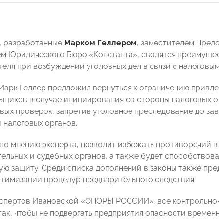
, разработанные
Марком Геллером
, заместителем Пред
м Юридического Бюро «Константа», сводятся преимущес
еля при возбуждении уголовных дел в связи с налоговы
 Марк Геллер предложил вернуться к ограничению привле
ьщиков в случае инициирования со стороны налоговых о
вых проверок, запретив уголовное преследование до зав
 налоговых органов.
 по мнению эксперта, позволит избежать противоречий 
ельных и судебных органов, а также будет способствов
ую защиту. Среди списка дополнений в законы также пр
птимизации процедур предварительного следствия.
кспертов Ивановской «ОПОРЫ РОССИИ», все контрольно
так, чтобы не подвергать предприятия опасности времен