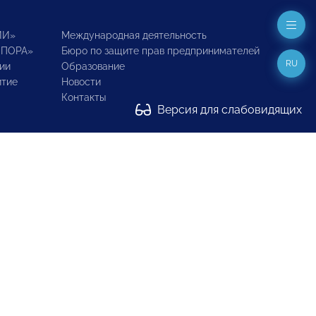
ИИ»
Международная деятельность
ОПОРА»
Бюро по защите прав предпринимателей
RU
ии
Образование
итие
Новости
Контакты
Версия для слабовидящих