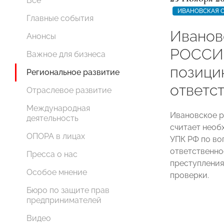
Все
ИВАНОВСКАЯ 
Главные события
Иванов
Анонсы
РОССИИ
Важное для бизнеса
позици
Региональное развитие
ответс
Отраслевое развитие
Международная
Ивановское 
деятельность
считает необ
ОПОРА в лицах
УПК РФ по во
ответственно
Пресса о нас
преступления
Особое мнение
проверки.
Бюро по защите прав
предпринимателей
Видео