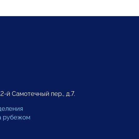
 2-й Самотечный пер., д.7.
деления
а рубежом