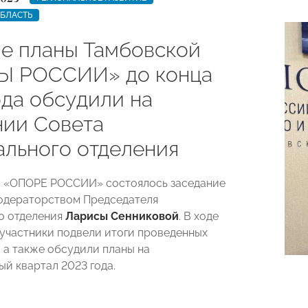
ОБЛАСТЬ
е планы Тамбовской
Ы РОССИИ» до конца
ода обсудили на
нии Совета
ального отделения
й «ОПОРЕ РОССИИ» состоялось заседание
одераторством Председателя
о отделения
Ларисы Сенниковой
. В ходе
участники подвели итоги проведенных
 а также обсудили планы на
ый квартал 2023 года.