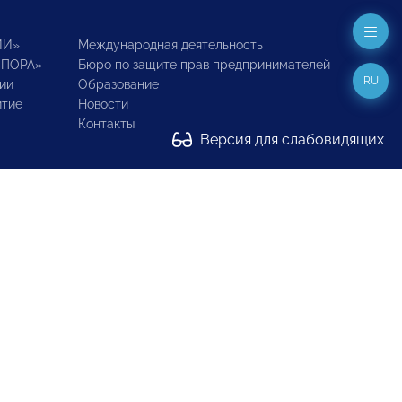
ИИ»
Международная деятельность
ОПОРА»
Бюро по защите прав предпринимателей
RU
ии
Образование
итие
Новости
Контакты
Версия для слабовидящих