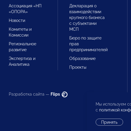
Ассоциация «НП
Декларация о
«ОПОРА»
взаимодействии
крупного бизнеса
Новости
с субъектами
Комитеты и
МСП
Комиссии
Бюро по защите
Региональное
прав
развитие
предпринимателей
Экспертиза и
Образование
Аналитика
Проекты
Разработка сайта —
Flips
Мы используем co
с
политикой конф
Принять