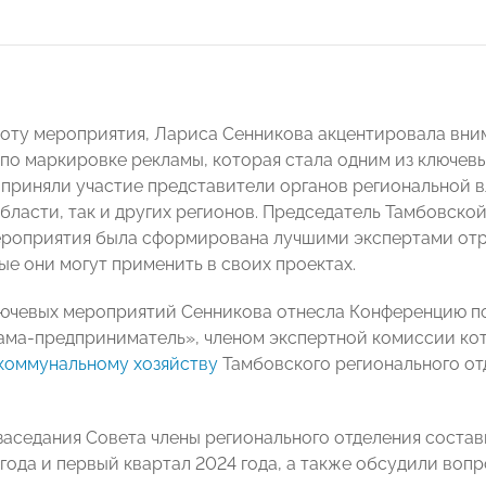
оту мероприятия, Лариса Сенникова акцентировала вн
по маркировке рекламы, которая стала одним из ключевы
приняли участие представители органов региональной вл
бласти, так и других регионов. Председатель Тамбовско
роприятия была сформирована лучшими экспертами отра
ые они могут применить в своих проектах.
лючевых мероприятий Сенникова отнесла Конференцию п
ама-предприниматель», членом экспертной комиссии ко
коммунальному хозяйству
Тамбовского регионального о
 заседания Совета члены регионального отделения соста
 года и первый квартал 2024 года, а также обсудили воп