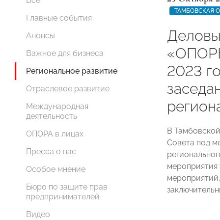
Все
ТАМБОВСКАЯ 
Главные события
Деловы
Анонсы
«ОПОР
Важное для бизнеса
2023 г
Региональное развитие
заседа
Отраслевое развитие
регион
Международная
деятельность
В Тамбовско
ОПОРА в лицах
Совета под м
Пресса о нас
региональног
мероприятия 
Особое мнение
мероприятий,
Бюро по защите прав
заключительн
предпринимателей
Видео