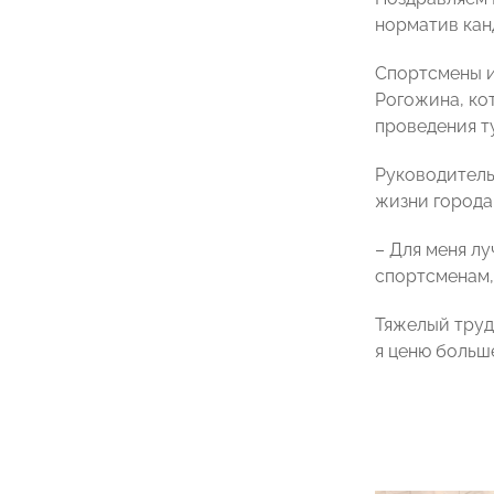
норматив кан
Спортсмены и
Рогожина, ко
проведения т
Руководитель
жизни города 
– Для меня л
спортсменам, 
Тяжелый труд.
я ценю больш