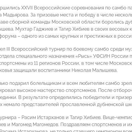
ершились XXVII Всероссийские соревнования по самбо 
а Мадьярова. За призовые места и победу в числе неско
таве сборной команды Московской области боролись ду
шева. Мухтар Гаджиев и Тагир Хибиев в своих весовых 
форума – одного из самых крупных и престижных в росс
ел III Всероссийский турнир по боевому самбо среди м
отдела специального назначения «Рысь» УФСИН России п
спортсмены из 11 регионов России, в том числе Московс
ковья защищали воспитанники Николая Малышева.
лько подарил болельщикам и всем любителям самбо зрели
ровал высокое мастерство спортсменов. После отборо
единки. В результате определились победители и призеры
х немало представителей прославленной дубненской шк
урнира – Расим Истарханов и Тагир Хибиев. Вице-чемпио
ев и Магомед Магомедов. Поздравляем спортсменов и и
Расима Истарханова, не только ставшего чемпионом все