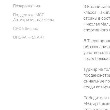
Поздравления
В Казани зав
класса Накип
Поддержка МСП.
страны в сос
Антикризисные меры
Николая Малы
СВОй бизнес
спортивного 
ОПОРА — СТАРТ
В Твери прош
образования 
участвовали 
честь Подмос
Турнир не то
продемонстри
финальные по
среди которы
Победители т
Мухтар Гаджи
Поздравляем 