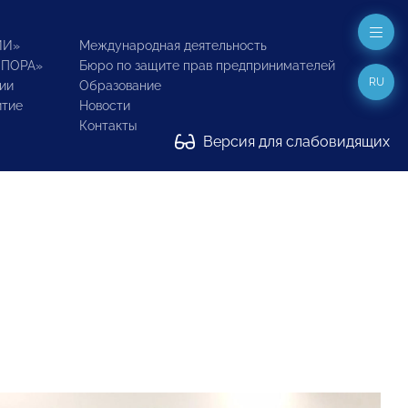
ИИ»
Международная деятельность
ОПОРА»
Бюро по защите прав предпринимателей
RU
ии
Образование
итие
Новости
Контакты
Версия для слабовидящих