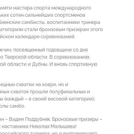
памяти мастера спорта международного
льких сотен сильнейших спортсменов
бненские самбисты, воспитанники тренера
категориях стали бронзовым призерам этого
ийском календаре соревнований.
ужчин, посвященный годовщине со дня
о Тверской области. В соревнованиях
кой области и Дубны. И вновь спортивную
щные схватки на ковре, но и
чных схваток прошли полуфинальные и
 (каждый – в своей весовой категории),
олы самбо.
н – Вадим Поддубняк. Бронзовые призеры –
х наставника Николая Малышева!
российского турнира, но и выполнившего