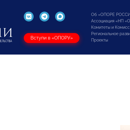
Об «ОПОРЕ РОСС
Ассоциация «НП «
Комитеты и Комисс
Региональное разв
Вступи в «ОПОРУ»
Проекты