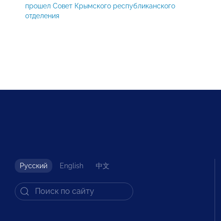
прошел Совет Крымского республиканского
отделения
Русский
English
中文