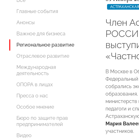
Все
АСТРАХАНСКАЯ
Главные события
Член А
Анонсы
РОССИИ
Важное для бизнеса
выступ
Региональное развитие
«Частн
Отраслевое развитие
Международная
В Москве в О
деятельность
Федеральный 
ОПОРА в лицах
собрались эк
образования,
Пресса о нас
министерств 
Особое мнение
педагоги и сп
Астраханску
Бюро по защите прав
Мария Валее
предпринимателей
участников.
Видео