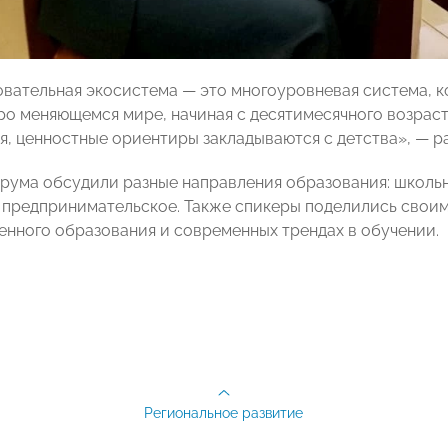
вательная экосистема — это многоуровневая система, к
ро меняющемся мире, начиная с десятимесячного возраст
ия, ценностные ориентиры закладываются с детства», — р
рума обсудили разные направления образования: школьн
 предпринимательское. Также спикеры поделились своим
енного образования и современных трендах в обучении.
Региональное развитие