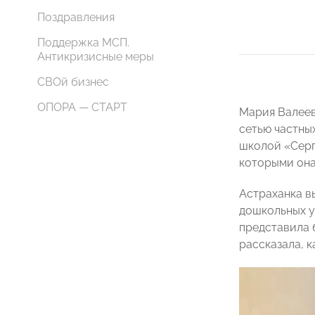
Поздравления
Поддержка МСП.
Антикризисные меры
СВОй бизнес
ОПОРА — СТАРТ
Мария Валеев
сетью частны
школой «Серг
которыми она
Астраханка в
дошкольных у
представила 
рассказала, к