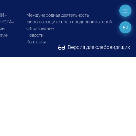
ИИ»
Международная деятельность
ОПОРА»
Бюро по защите прав предпринимателей
RU
ии
Образование
итие
Новости
Контакты
Версия для слабовидящих