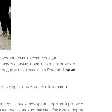
куссия, тематические секции,
й изменениями: практика адаптации» от
предпринимательства в России
Надии
тила формат выступлений женщин-
пикера запускался яркий короткий ролик о
 было очень вдохновляюще! Как будто перед