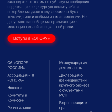
законодательства, мы не публикуем сообщения,
содержащие нецензурную лексику и/или
оскорбления, даже в случае замены букв
точками, тире и любыми иными символами. Не
допускаются сообщения, призывающие к
межнациональной и социальной розни.
Вступи в «ОПОРУ»
Об «ОПОРЕ
Международная
РОССИИ»
деятельность
Ассоциация «НП
Декларация о
«ОПОРА»
взаимодействии
крупного бизнеса
Новости
с субъектами
Комитеты и
МСП
Комиссии
Бюро по защите
Региональное
прав