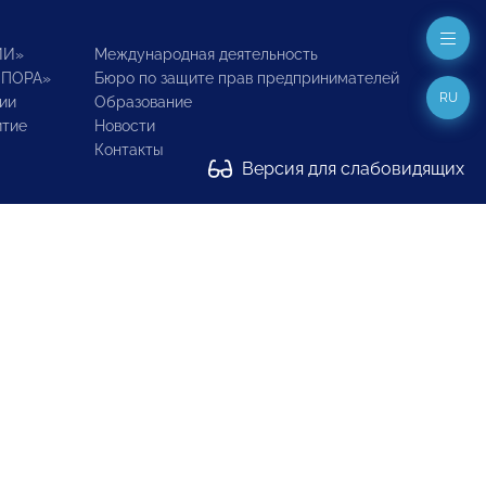
ИИ»
Международная деятельность
ОПОРА»
Бюро по защите прав предпринимателей
RU
ии
Образование
итие
Новости
Контакты
Версия для слабовидящих