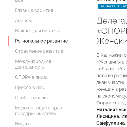
Все
АСТРАХАНСКАЯ
Главные события
Делега
Анонсы
«ОПОР
Важное для бизнеса
Женски
Региональное развитие
Отраслевое развитие
В Калмыкии с
Международная
«Женщины в б
деятельность
событие объе
пола из разны
ОПОРА в лицах
дней участни
Пресса о нас
женщин в раз
на экономику
Особое мнение
Форуме пред
Бюро по защите прав
Наталья Гусь
предпринимателей
Лисицина
,
И
Сайфуллина
,
Видео