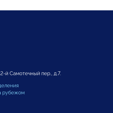
 2-й Самотечный пер., д.7.
деления
а рубежом