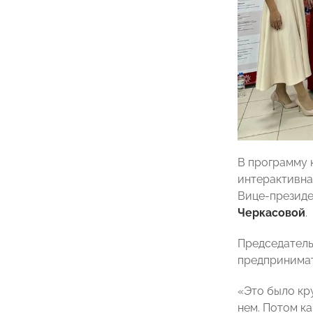
В программу 
интерактивна
Вице-президе
Черкасовой
.
Председател
предпринимат
«Это было кр
нем. Потом к