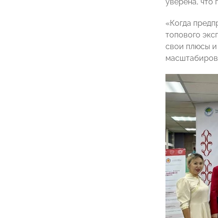
уверена, что
«Когда предп
топового эксп
свои плюсы и
масштабирова