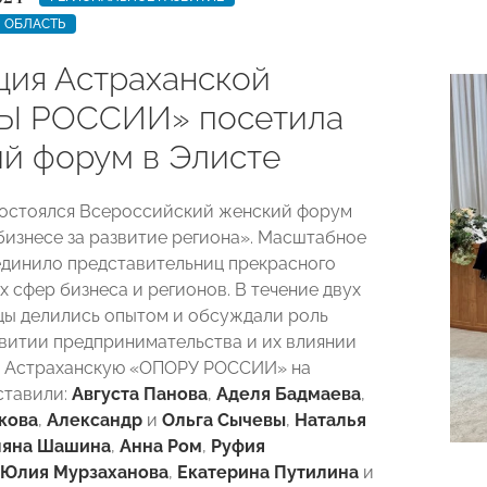
 ОБЛАСТЬ
ция Астраханской
Ы РОССИИ» посетила
й форум в Элисте
остоялся Всероссийский женский форум
изнесе за развитие региона». Масштабное
динило представительниц прекрасного
х сфер бизнеса и регионов. В течение двух
цы делились опытом и обсуждали роль
витии предпринимательства и их влиянии
. Астраханскую «ОПОРУ РОССИИ» на
ставили:
Августа Панова
,
Аделя Бадмаева
,
кова
,
Александр
и
Ольга Сычевы
,
Наталья
ляна Шашина
,
Анна Ром
,
Руфия
Юлия Мурзаханова
,
Екатерина Путилина
и