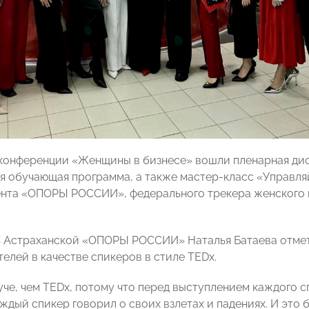
конференции «Женщины в бизнесе» вошли пленарная дис
я обучающая программа, а также мастер-класс «Управля
нта «ОПОРЫ РОССИИ», федерального трекера женского 
ь Астраханской «ОПОРЫ РОССИИ» Наталья Батаева отме
елей в качестве спикеров в стиле TEDx.
уче, чем TEDx, потому что перед выступлением каждого с
аждый спикер говорил о своих взлетах и падениях. И это