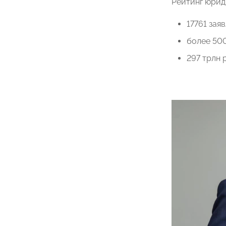
Рейтинг юрид
17761 зая
более 50
297 трлн 