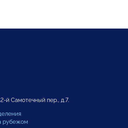
 2-й Самотечный пер., д.7.
деления
а рубежом