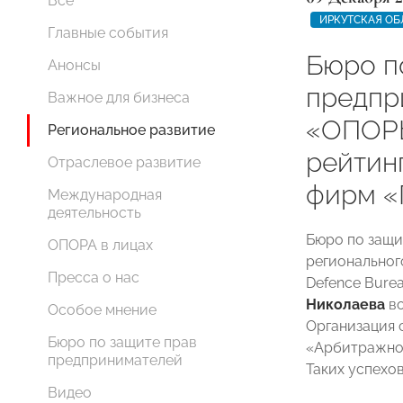
Все
ИРКУТСКАЯ ОБ
Главные события
Бюро п
Анонсы
предпр
Важное для бизнеса
«ОПОР
Региональное развитие
рейтин
Отраслевое развитие
фирм «
Международная
деятельность
Бюро по защи
ОПОРА в лицах
региональног
Пресса о нас
Defence Bure
Николаева
во
Особое мнение
Организация 
Бюро по защите прав
«Арбитражное
предпринимателей
Таких успехо
Видео