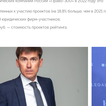
ических компаний России «Право-300» в 2022 году это:
вленных к участию проектов (на 18,8% больше, чем в 2021 го
0 юридических фирм-участников;
руб. — стоимость проектов рейтинга.