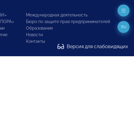
ИИ»
Международная деятельность
ОПОРА»
Бюро по защите прав предпринимателей
RU
ии
Образование
итие
Новости
Контакты
Версия для слабовидящих