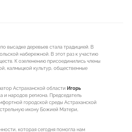
о высадке деревьев стала традицией. В
льской набережной. В этот раз к участию
ществ. К озеленению присоединились члены
кой, калмыцкой культур, общественные
.
натор Астраханской области
Игорь
са и народов региона. Председатель
мфортной городской среды Астраханской
стрельную икону Божией Матери,
нности, которая сегодня помогла нам