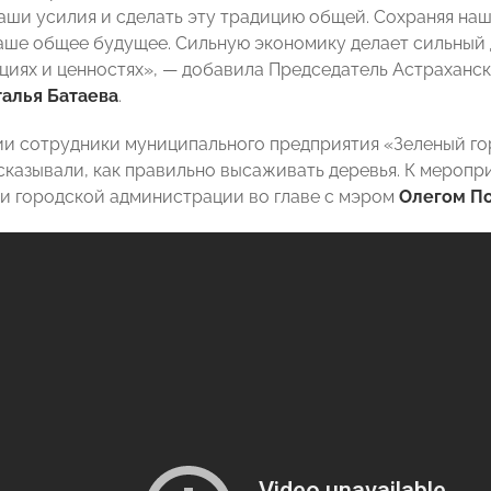
аши усилия и сделать эту традицию общей. Сохраняя на
аше общее будущее. Сильную экономику делает сильный д
ициях и ценностях», — добавила Председатель Астрахан
алья Батаева
.
ии сотрудники муниципального предприятия «Зеленый го
сказывали, как правильно высаживать деревья. К мероп
и городской администрации во главе с мэром
Олегом П