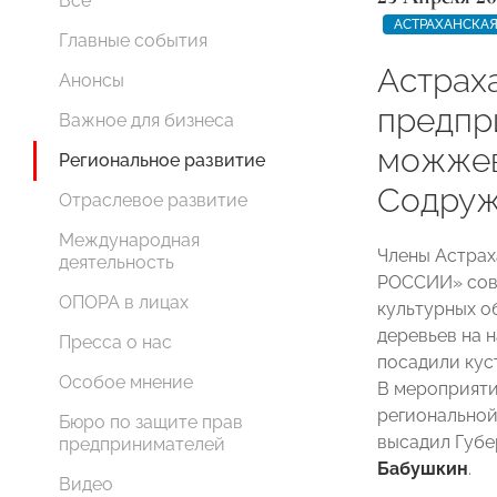
Все
АСТРАХАНСКАЯ
Главные события
Астрах
Анонсы
предпр
Важное для бизнеса
можжев
Региональное развитие
Содруж
Отраслевое развитие
Международная
Члены Астрах
деятельность
РОССИИ» сов
ОПОРА в лицах
культурных о
деревьев на 
Пресса о нас
посадили кус
Особое мнение
В мероприяти
региональной
Бюро по защите прав
высадил Губе
предпринимателей
Бабушкин
.
Видео