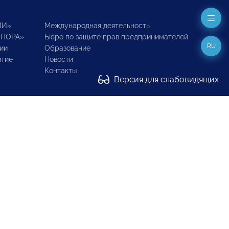
ИИ»
Международная деятельность
ОПОРА»
Бюро по защите прав предпринимателей
RU
ии
Образование
итие
Новости
Контакты
Версия для слабовидящих