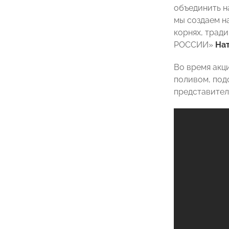
объединить н
мы создаем н
корнях, трад
РОССИИ»
Нат
Во время акц
поливом, под
представител