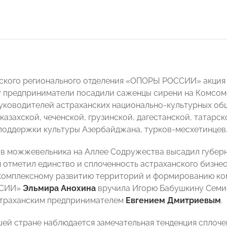
ского регионального отделения «ОПОРЫ РОССИИ» акция п
 предприниматели посадили саженцы сирени на Комсомо
уководителей астраханских национально-культурных об
казахской, чеченской, грузинской, дагестанской, татарс
поддержки культуры Азербайджана, турков-месхетинцев
ов можжевельника на Аллее Содружества высадил губер
н отметил единство и сплоченность астраханского бизне
комплексному развитию территорий и формированию ко
ССИИ»
Эльмира Анохина
вручила Игорю Бабушкину Семи
страханским предпринимателем
Евгением Дмитриевым
.
шей стране наблюдается замечательная тенденция сплоче