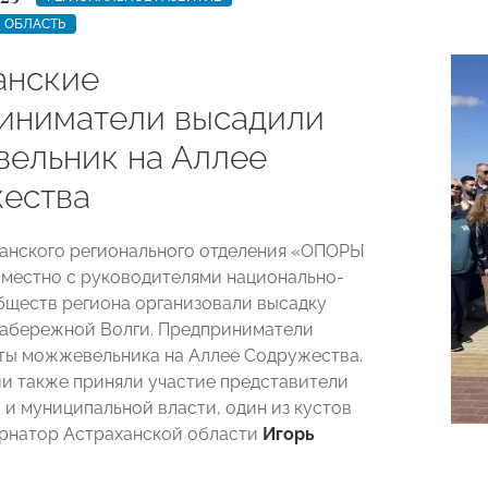
 ОБЛАСТЬ
анские
иниматели высадили
ельник на Аллее
ества
анского регионального отделения «ОПОРЫ
местно с руководителями национально-
бществ региона организовали высадку
набережной Волги. Предприниматели
ты можжевельника на Аллее Содружества.
и также приняли участие представители
 и муниципальной власти, один из кустов
рнатор Астраханской области
Игорь