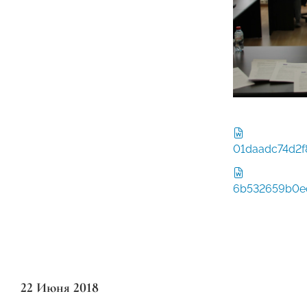
01daadc74d2f
6b532659b0ed
22 Июня 2018