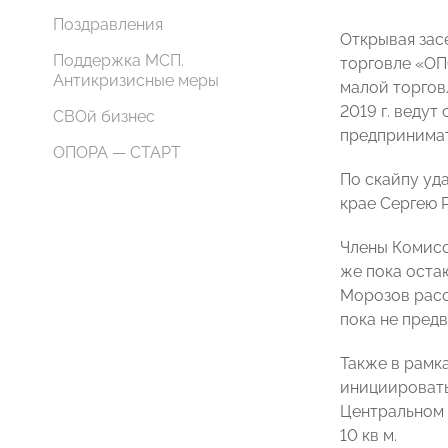
Поздравления
Открывая зас
Поддержка МСП.
торговле «ОП
Антикризисные меры
малой торгов
2019 г. веду
СВОй бизнес
предпринимат
ОПОРА — СТАРТ
По скайпу уд
крае Сергею Р
Члены Комисс
же пока оста
Морозов расс
пока не предв
Также в рамк
инициировать
Центральном 
10 кв м.