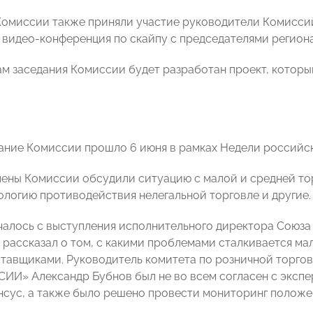
Комиссии также приняли участие руководители Комисс
 видео-конференция по скайпу с председателями регион
ам заседания Комиссии будет разработан проект, которы
ание Комиссии прошло 6 июня в рамках Недели российск
лены Комиссии обсудили ситуацию с малой и средней то
ологию противодействия нелегальной торговле и другие.
чалось с выступления исполнительного директора Союза
н рассказал о том, с какими проблемами сталкивается ма
тавщиками. Руководитель комитета по розничной торгов
И» Александр Бубнов был не во всем согласен с экспе
нсус, а также было решено провести мониторинг положен