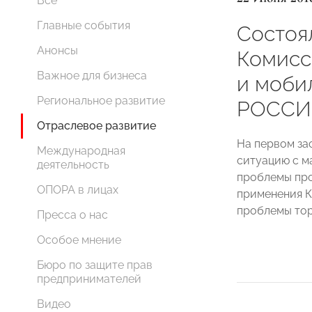
Все
Главные события
Состоя
Анонсы
Комисс
Важное для бизнеса
и моби
Региональное развитие
РОССИ
Отраслевое развитие
На первом за
Международная
ситуацию с м
деятельность
проблемы про
ОПОРА в лицах
применения К
проблемы тор
Пресса о нас
Особое мнение
Бюро по защите прав
предпринимателей
Видео