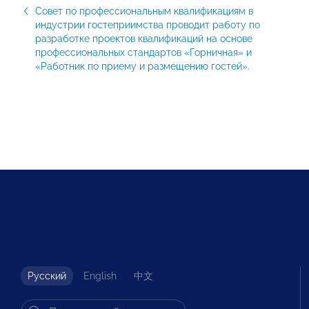
Совет по профессиональным квалификациям в
индустрии гостеприимства проводит работу по
разработке проектов квалификаций на основе
профессиональных стандартов «Горничная» и
«Работник по приему и размещению гостей».
Русский
English
中文