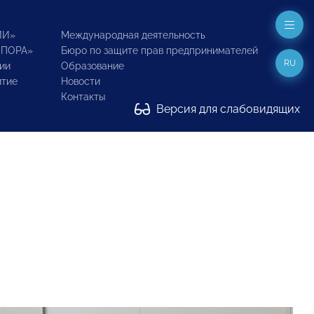
ИИ»
Международная деятельность
ОПОРА»
Бюро по защите прав предпринимателей
RU
ии
Образование
итие
Новости
Контакты
Версия для слабовидящих