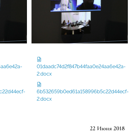
4aa6e42a-
01daadc74d2f847b44faa0e24aa6e42a-
2.docx
c22d44ecf-
6b532659b0ed61a158996b5c22d44ecf-
2.docx
22 Июня 2018