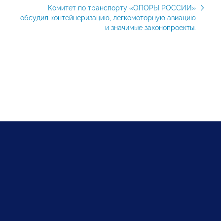
Комитет по транспорту «ОПОРЫ РОССИИ»
обсудил контейнеризацию, легкомоторную авиацию
и значимые законопроекты.