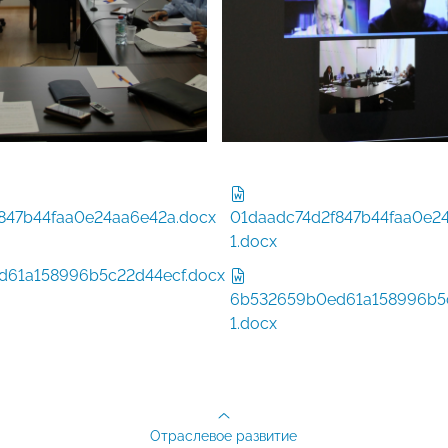
847b44faa0e24aa6e42a.docx
01daadc74d2f847b44faa0e2
1.docx
61a158996b5c22d44ecf.docx
6b532659b0ed61a158996b5
1.docx
Отраслевое развитие