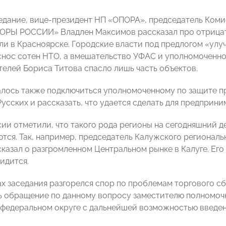
едание, вице-президент НП «ОПОРА», председатель Ком
ОРЫ РОССИИ» Владлен Максимов рассказал про отрица
ли в Красноярске. Городские власти под предлогом «ул
т снос сотен НТО, а вмешательство УФАС и уполномоченно
елей Бориса Титова спасло лишь часть объектов.
алось также подключиться уполномоченному по защите 
усских и рассказать, что удается сделать для предприни
ии отметили, что такого рода регионы на сегодняшний де
ются. Так, например, председатель Калужского регион
казал о разгромленном Центральном рынке в Калуге. Его 
идится.
ах заседания разгорелся спор по проблемам торгового 
 обращение по данному вопросу заместителю полномочн
федеральном округе с дальнейшей возможностью введени