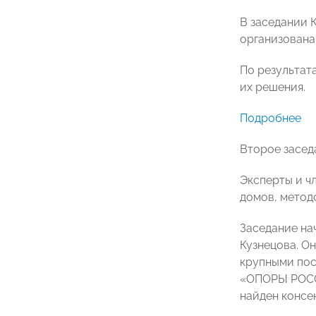
В заседании 
организована
По результат
их решения.
Подробнее
Второе засед
Эксперты и ч
домов, метод
Заседание на
Кузнецова. О
крупными пос
«ОПОРЫ РОССИ
найден консе